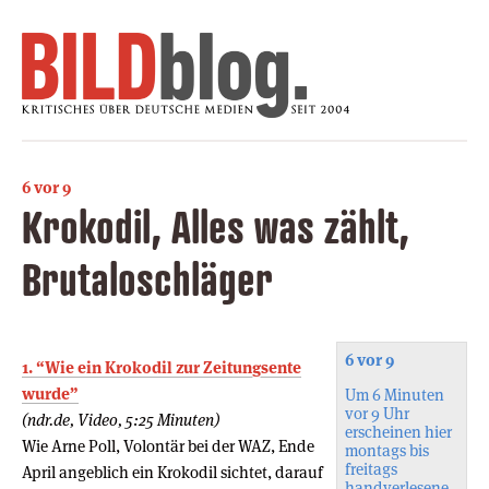
6 vor 9
Krokodil, Alles was zählt,
Brutaloschläger
6 vor 9
1. “Wie ein Krokodil zur Zeitungsente
wurde”
Um 6 Minuten
vor 9 Uhr
(ndr.de, Video, 5:25 Minuten)
erscheinen hier
Wie Arne Poll, Volontär bei der WAZ, Ende
montags bis
freitags
April angeblich ein Krokodil sichtet, darauf
handverlesene