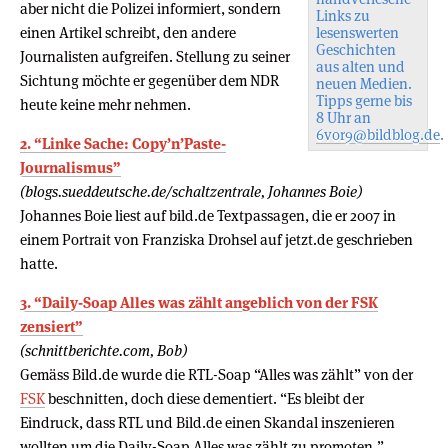
aber nicht die Polizei informiert, sondern
Links zu
einen Artikel schreibt, den andere
lesenswerten
Geschichten
Journalisten aufgreifen. Stellung zu seiner
aus alten und
Sichtung möchte er gegenüber dem NDR
neuen Medien.
Tipps gerne bis
heute keine mehr nehmen.
8 Uhr an
6vor9@bildblog.de
.
2. “Linke Sache: Copy’n’Paste-
Journalismus”
(blogs.sueddeutsche.de/schaltzentrale, Johannes Boie)
Johannes Boie liest auf bild.de Textpassagen, die er 2007 in
einem Portrait von Franziska Drohsel auf jetzt.de geschrieben
hatte.
3. “Daily-Soap Alles was zählt angeblich von der FSK
zensiert”
(schnittberichte.com, Bob)
Gemäss Bild.de wurde die RTL-Soap “Alles was zählt” von der
FSK
beschnitten, doch diese dementiert. “Es bleibt der
Eindruck, dass RTL und Bild.de einen Skandal inszenieren
wollten um die Daily-Soap Alles was zählt zu promoten.”