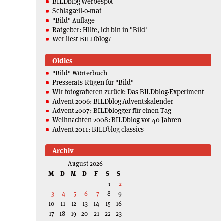
BILDblog-Werbespot
Schlagzeil-o-mat
"Bild"-Auflage
Ratgeber: Hilfe, ich bin in "Bild"
Wer liest BILDblog?
Oldies
"Bild"-Wörterbuch
Presserats-Rügen für "Bild"
Wir fotografieren zurück: Das BILDblog-Experiment
Advent 2006: BILDblog-Adventskalender
Advent 2007: BILDblogger für einen Tag
Weihnachten 2008: BILDblog vor 40 Jahren
Advent 2011: BILDblog classics
Archiv
August 2026
M
D
M
D
F
S
S
1
2
3
4
5
6
7
8
9
10
11
12
13
14
15
16
17
18
19
20
21
22
23