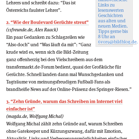
Lehrers und schreibt dazu: “Das ist
Links zu
Österreichs faulster Lehrer”.
lesenswerten
Geschichten
aus alten und
2. “Wie der Boulevard Gerüchte streut”
neuen Medien.
(11freunde.de, Alex Raack)
Tipps gerne bis
8 Uhr an
Ein paar Gedanken zu Schlagzeilen wie
6vor9@bildblog.de
.
“Also doch” und “Was läuft da mit”: “Ganz
krude wird es, wenn sich die Bild-Zeitung
ganz offenherzig bei den Vielschreibern aus dem
transfermarkt.de-Forum bedient, quasi der Großküche für
Gerüchte. Schnell landen dann mal Wunschgedanken und
Tagträume von meinungsfreudigen Fußball-Fans als
brandheiße News auf der Online-Präsenz des Springer-Riesen.”
3. “Zehn Gründe, warum das Schreiben im Internet viel
einfacher ist”
(magda.de, Wolfgang Michal)
Wolfgang Michal zählt zehn Gründe auf, warum Schreiben
ohne Gatekeeper und Kürzungszwang, dafür mit Emotion,
Aktualität, Links und Verbesserungsmöglichkeiten einfacher