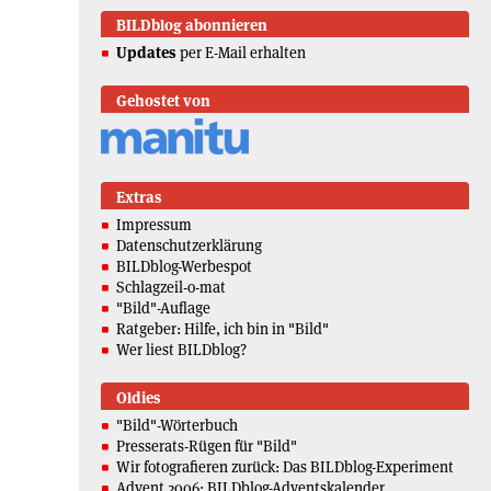
BILDblog abonnieren
Updates
per E-Mail erhalten
Gehostet von
Extras
Impressum
Datenschutzerklärung
BILDblog-Werbespot
Schlagzeil-o-mat
"Bild"-Auflage
Ratgeber: Hilfe, ich bin in "Bild"
Wer liest BILDblog?
Oldies
"Bild"-Wörterbuch
Presserats-Rügen für "Bild"
Wir fotografieren zurück: Das BILDblog-Experiment
Advent 2006: BILDblog-Adventskalender