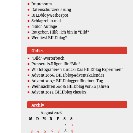
Impressum
Datenschutzerklärung
BILDblog-Werbespot
Schlagzeil-o-mat
"Bild"-Auflage
Ratgeber: Hilfe, ich bin in "Bild"
Wer liest BILDblog?
Oldies
"Bild"-Wörterbuch
Presserats-Rügen für "Bild"
Wir fotografieren zurück: Das BILDblog-Experiment
Advent 2006: BILDblog-Adventskalender
Advent 2007: BILDblogger für einen Tag
Weihnachten 2008: BILDblog vor 40 Jahren
Advent 2011: BILDblog classics
Archiv
August 2026
M
D
M
D
F
S
S
1
2
3
4
5
6
7
8
9