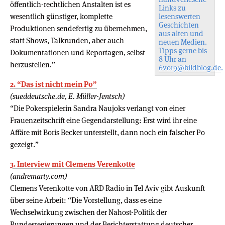
öffentlich-rechtlichen Anstalten ist es
Links zu
wesentlich günstiger, komplette
lesenswerten
Geschichten
Produktionen sendefertig zu übernehmen,
aus alten und
statt Shows, Talkrunden, aber auch
neuen Medien.
Tipps gerne bis
Dokumentationen und Reportagen, selbst
8 Uhr an
herzustellen.”
6vor9@bildblog.de
.
2. “Das ist nicht mein Po”
(sueddeutsche.de, E. Müller-Jentsch)
“Die Pokerspielerin Sandra Naujoks verlangt von einer
Frauenzeitschrift eine Gegendarstellung: Erst wird ihr eine
Affäre mit Boris Becker unterstellt, dann noch ein falscher Po
gezeigt.”
3. Interview mit Clemens Verenkotte
(andremarty.com)
Clemens Verenkotte von ARD Radio in Tel Aviv gibt Auskunft
über seine Arbeit: “Die Vorstellung, dass es eine
Wechselwirkung zwischen der Nahost-Politik der
Bundesregierungen und der Berichterstattung deutscher