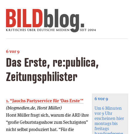
6 vor 9
Das Erste, re:publica,
Zeitungsphilister
6 vor 9
1. “Jauchs Partyservice für ‘Das Erste'”
(blogmedien.de, Horst Müller)
Um 6 Minuten
vor 9 Uhr
Horst Müller fragt sich, warum die ARD ihre
erscheinen hier
“große Geburtstagsshow zum Sechzigsten”
montags bis
freitags
nicht selbst produziert hat. “Für die
handverlesene