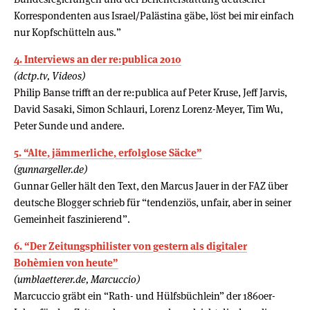
Korrespondenten aus Israel/Palästina gäbe, löst bei mir einfach
nur Kopfschütteln aus.”
4. Interviews an der re:publica 2010
(dctp.tv, Videos)
Philip Banse trifft an der re:publica auf Peter Kruse, Jeff Jarvis,
David Sasaki, Simon Schlauri, Lorenz Lorenz-Meyer, Tim Wu,
Peter Sunde und andere.
5. “Alte, jämmerliche, erfolglose Säcke”
(gunnargeller.de)
Gunnar Geller hält den Text, den Marcus Jauer in der FAZ über
deutsche Blogger schrieb für “tendenziös, unfair, aber in seiner
Gemeinheit faszinierend”.
6. “Der Zeitungsphilister von gestern als digitaler
Bohèmien von heute”
(umblaetterer.de, Marcuccio)
Marcuccio gräbt ein “Rath- und Hülfsbüchlein” der 1860er-