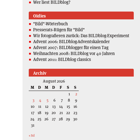
Wer liest BILDblog?
Oldies
"Bild"-Wörterbuch
Presserats-Rügen für "Bild"
Wir fotografieren zurück: Das BILDblog-Experiment
Advent 2006: BILDblog-Adventskalender
Advent 2007: BILDblogger für einen Tag
Weihnachten 2008: BILDblog vor 40 Jahren
Advent 2011: BILDblog classics
Archiv
August 2026
M
D
M
D
F
S
S
1
2
3
4
5
6
7
8
9
10
11
12
13
14
15
16
17
18
19
20
21
22
23
24
25
26
27
28
29
30
31
« Jul