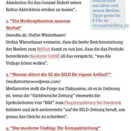
Geschichten
Absolution für das Gesamt-Bukett seiner
aus alten und
Kultur-Aktivitäten erteilen zu lassen”.
neuen Medien.
Tipps gerne bis
8 Uhr an
2. “Ein Medienphantom namens
6vor9@bildblog.de
.
WePad”
(meedia.de, Stefan Winterbauer)
Stefan Winterbauer vermutet, dass die breite Berichterstattung
der Medien zum
WePad
damit zu tun hat, dass die das Produkt
herstellende
Neofonie GmbH
all das verspricht, “was die
Verlage hören wollen”.
3. “Warum zitiert die SZ die BILD für eigene Artikel?”
(mediatrotter.wordpress.com)
Mediatrotter stellt die Frage zur Diskussion, ob es in Ordnung
ist, wenn die “Süddeutsche Zeitung” einerseits die
Spekulationen von “Bild” zum
Flugzeugabsturz bei Smolensk
kritisiert und sich andererseits “auf die BILD-Zeitung beruft, um
genau das Gleiche zu schreiben”.
4. “Das moderne Unding: Die Kompaktzeitung”