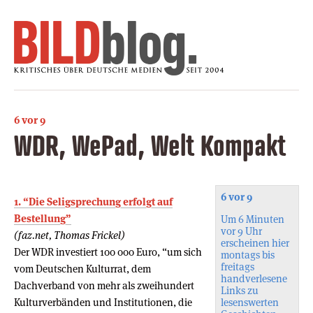
6 vor 9
WDR, WePad, Welt Kompakt
6 vor 9
1. “Die Seligsprechung erfolgt auf
Bestellung”
Um 6 Minuten
vor 9 Uhr
(faz.net, Thomas Frickel)
erscheinen hier
Der WDR investiert 100 000 Euro, “um sich
montags bis
freitags
vom Deutschen Kulturrat, dem
handverlesene
Dachverband von mehr als zweihundert
Links zu
Kulturverbänden und Institutionen, die
lesenswerten