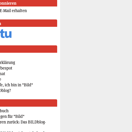
onnieren
E-Mail erhalten
n
rklärung
rbespot
mat
e
e, ich bin in "Bild"
Dblog?
rbuch
gen für "Bild"
eren zurück: Das BILDblog-