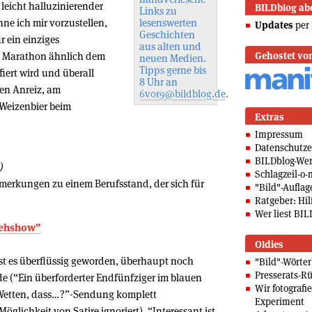
n leicht halluzinierender
BILDblog ab
Links zu
ne ich mir vorzustellen,
lesenswerten
Updates
per 
Geschichten
r ein einziges
aus alten und
m Marathon ähnlich dem
Gehostet vo
neuen Medien.
Tipps gerne bis
iert wird und überall
8 Uhr an
gen Anreiz, am
6vor9@bildblog.de
.
Weizenbier beim
Extras
Impressum
Datenschutze
BILDblog-We
)
Schlagzeil-o-
erkungen zu einem Berufsstand, der sich für
"Bild"-Auflag
Ratgeber: Hilf
Wer liest BIL
nsehshow”
Oldies
st es überflüssig geworden, überhaupt noch
"Bild"-Wörte
Presserats-Rü
e (“Ein überforderter Endfünfziger im blauen
Wir fotografi
 “Wetten, dass…?”-Sendung komplett
Experiment
glichkeit von Satire ignoriert). “Interessant ist