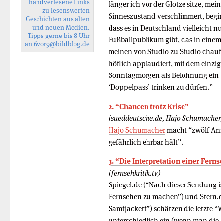
handverlesene Links
länger ich vor der Glotze sitze, mei
zu lesenswerten
Sinneszustand verschlimmert, begin
Geschichten aus alten
und neuen Medien.
dass es in Deutschland vielleicht nu
Tipps gerne bis 8 Uhr
Fußballpublikum gibt, das in eine
an
6vor9
@bildblog.de
meinen von Studio zu Studio chauff
höflich applaudiert, mit dem einzi
Sonntagmorgen als Belohnung ein 
‘Doppelpass’ trinken zu dürfen.”
2. “Chancen trotz Krise”
(sueddeutsche.de, Hajo Schumacher
Hajo Schumacher
macht “zwölf Anm
gefährlich ehrbar hält”.
3. “Die Interpretation einer Fer
(fernsehkritik.tv)
Spiegel.de (“Nach dieser Sendung i
Fernsehen zu machen”) und Stern.d
Samtjackett”) schätzen die letzte
unterschiedlich ein (wenn man die Mö