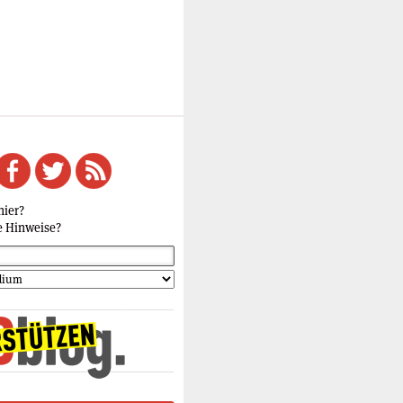
hier?
e Hinweise?