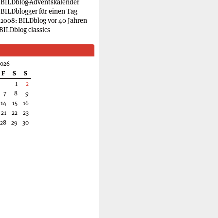
 BILDblog-Adventskalender
 BILDblogger für einen Tag
2008: BILDblog vor 40 Jahren
BILDblog classics
2026
F
S
S
1
2
7
8
9
14
15
16
21
22
23
28
29
30