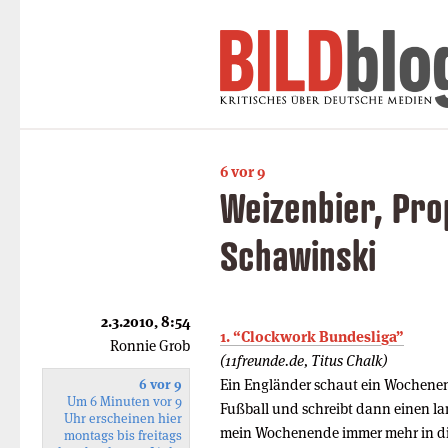
6 vor 9
Weizenbier, Pro
Schawinski
2.3.2010, 8:54
1. “Clockwork Bundesliga”
Ronnie Grob
(11freunde.de, Titus Chalk)
Ein Engländer schaut ein Wochene
6 vor 9
Um 6 Minuten vor 9
Fußball und schreibt dann einen lan
Uhr erscheinen hier
mein Wochenende immer mehr in die
montags bis freitags