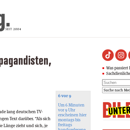
pagandisten,
Was passiert 
Sachdienlich
6 vor 9
Um 6 Minuten
vor 9 Uhr
nde lang deutschen TV-
erscheinen hier
gen Text darüber. “Als sich
montags bis
freitags
 Länge zieht und sich, je
handverlesene