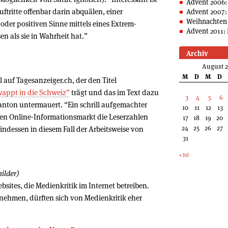
Advent 2006:
Auftritte offenbar darin abquälen, einer
Advent 2007:
Weihnachten 
der positiven Sinne mittels eines Extrem-
Advent 2011: 
n als sie in Wahrheit hat.”
Archiv
August 
M
D
M
D
el auf Tagesanzeiger.ch, der den Titel
wappt in die Schweiz”
trägt und das im Text dazu
3
4
5
6
Kanton untermauert. “Ein schrill aufgemachter
10
11
12
13
igen Online-Informationsmarkt die Leserzahlen
17
18
19
20
24
25
26
27
indessen in diesem Fall der Arbeitsweise von
31
« Jul
ilder)
bsites, die Medienkritik im Internet betreiben.
t nehmen, dürften sich von Medienkritik eher