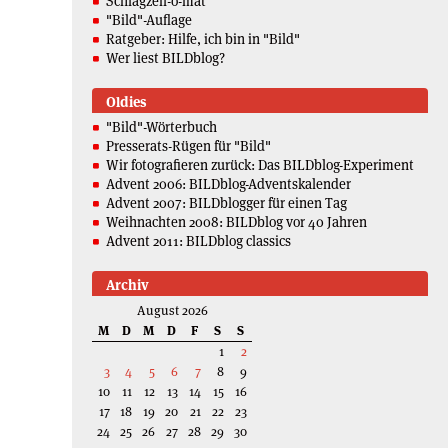
Schlagzeil-o-mat
"Bild"-Auflage
Ratgeber: Hilfe, ich bin in "Bild"
Wer liest BILDblog?
Oldies
"Bild"-Wörterbuch
Presserats-Rügen für "Bild"
Wir fotografieren zurück: Das BILDblog-Experiment
Advent 2006: BILDblog-Adventskalender
Advent 2007: BILDblogger für einen Tag
Weihnachten 2008: BILDblog vor 40 Jahren
Advent 2011: BILDblog classics
Archiv
August 2026
M
D
M
D
F
S
S
1
2
3
4
5
6
7
8
9
10
11
12
13
14
15
16
17
18
19
20
21
22
23
24
25
26
27
28
29
30