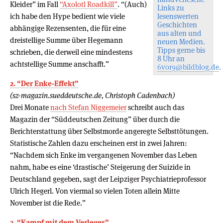
Kleider” im Fall
“Axolotl Roadkill”
. “(Auch)
Links zu
ich habe den Hype bedient wie viele
lesenswerten
Geschichten
abhängige Rezensenten, die für eine
aus alten und
dreistellige Summe über Hegemann
neuen Medien.
Tipps gerne bis
schrieben, die derweil eine mindestens
8 Uhr an
achtstellige Summe anschafft.”
6vor9@bildblog.de
.
2. “Der Enke-Effekt”
(sz-magazin.sueddeutsche.de, Christoph Cadenbach)
Drei Monate
nach Stefan Niggemeier
schreibt auch das
Magazin der “Süddeutschen Zeitung” über durch die
Berichterstattung über Selbstmorde angeregte Selbsttötungen.
Statistische Zahlen dazu erscheinen erst in zwei Jahren:
“Nachdem sich Enke im vergangenen November das Leben
nahm, habe es eine ‘drastische’ Steigerung der Suizide in
Deutschland gegeben, sagt der Leipziger Psychiatrieprofessor
Ulrich Hegerl. Von viermal so vielen Toten allein Mitte
November ist die Rede.”
3. “Kampf mit dem Verleger”