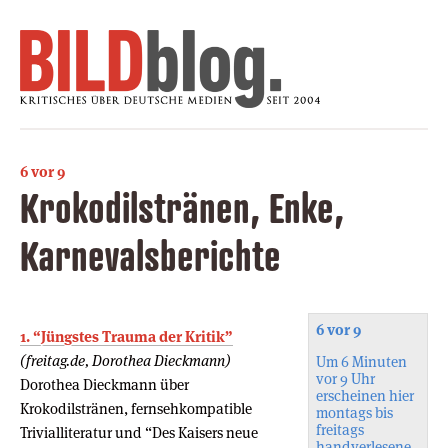
6 vor 9
Krokodilstränen, Enke,
Karnevalsberichte
6 vor 9
1. “Jüngstes Trauma der Kritik”
(freitag.de, Dorothea Dieckmann)
Um 6 Minuten
vor 9 Uhr
Dorothea Dieckmann über
erscheinen hier
Krokodilstränen, fernsehkompatible
montags bis
freitags
Trivialliteratur und “Des Kaisers neue
handverlesene