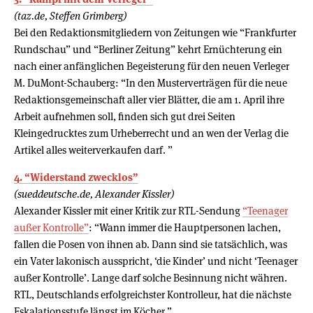
(taz.de, Steffen Grimberg)
Bei den Redaktionsmitgliedern von Zeitungen wie “Frankfurter
Rundschau” und “Berliner Zeitung” kehrt Ernüchterung ein
nach einer anfänglichen Begeisterung für den neuen Verleger
M. DuMont-Schauberg: “In den Musterverträgen für die neue
Redaktionsgemeinschaft aller vier Blätter, die am 1. April ihre
Arbeit aufnehmen soll, finden sich gut drei Seiten
Kleingedrucktes zum Urheberrecht und an wen der Verlag die
Artikel alles weiterverkaufen darf. ”
4. “Widerstand zwecklos”
(sueddeutsche.de, Alexander Kissler)
Alexander Kissler mit einer Kritik zur RTL-Sendung
“Teenager
außer Kontrolle”
: “Wann immer die Hauptpersonen lachen,
fallen die Posen von ihnen ab. Dann sind sie tatsächlich, was
ein Vater lakonisch ausspricht, ‘die Kinder’ und nicht ‘Teenager
außer Kontrolle’. Lange darf solche Besinnung nicht währen.
RTL, Deutschlands erfolgreichster Kontrolleur, hat die nächste
Eskalationsstufe längst im Köcher.”