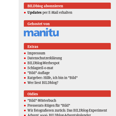
BILDblog abonnieren
Updates
per E-Mail erhalten
Gehostet von
Extras
Impressum
Datenschutzerklärung
BILDblog-Werbespot
Schlagzeil-o-mat
"Bild"-Auflage
Ratgeber: Hilfe, ich bin in "Bild"
Wer liest BILDblog?
Oldies
"Bild"-Wörterbuch
Presserats-Rügen für "Bild"
Wir fotografieren zurück: Das BILDblog-Experiment
Advent 2006: BILDblog-Adventskalender