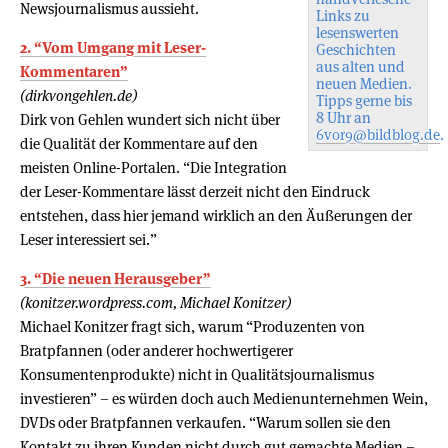
Newsjournalismus aussieht.
Links zu
lesenswerten
2. “Vom Umgang mit Leser-
Geschichten
aus alten und
Kommentaren”
neuen Medien.
(dirkvongehlen.de)
Tipps gerne bis
8 Uhr an
Dirk von Gehlen wundert sich nicht über
6vor9@bildblog.de
.
die Qualität der Kommentare auf den
meisten Online-Portalen. “Die Integration
der Leser-Kommentare lässt derzeit nicht den Eindruck
entstehen, dass hier jemand wirklich an den Äußerungen der
Leser interessiert sei.”
3. “Die neuen Herausgeber”
(konitzer.wordpress.com, Michael Konitzer)
Michael Konitzer fragt sich, warum “Produzenten von
Bratpfannen (oder anderer hochwertigerer
Konsumentenprodukte) nicht in Qualitätsjournalismus
investieren” – es würden doch auch Medienunternehmen Wein,
DVDs oder Bratpfannen verkaufen. “Warum sollen sie den
Kontakt zu ihren Kunden nicht durch gut gemachte Medien –