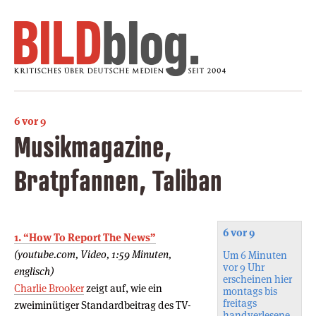
6 vor 9
Musikmagazine,
Bratpfannen, Taliban
6 vor 9
1. “How To Report The News”
(youtube.com, Video, 1:59 Minuten,
Um 6 Minuten
vor 9 Uhr
englisch)
erscheinen hier
Charlie Brooker
zeigt auf, wie ein
montags bis
freitags
zweiminütiger Standardbeitrag des TV-
handverlesene