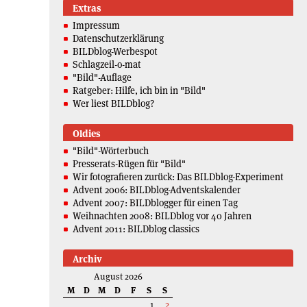
Extras
Impressum
Datenschutzerklärung
BILDblog-Werbespot
Schlagzeil-o-mat
"Bild"-Auflage
Ratgeber: Hilfe, ich bin in "Bild"
Wer liest BILDblog?
Oldies
"Bild"-Wörterbuch
Presserats-Rügen für "Bild"
Wir fotografieren zurück: Das BILDblog-Experiment
Advent 2006: BILDblog-Adventskalender
Advent 2007: BILDblogger für einen Tag
Weihnachten 2008: BILDblog vor 40 Jahren
Advent 2011: BILDblog classics
Archiv
August 2026
M
D
M
D
F
S
S
1
2