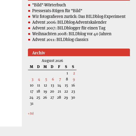
"Bild"-Wörterbuch
Presserats-Rügen für "Bild"
Wir fotografieren zurück: Das BILDblog-Experiment
Advent 2006: BILDblog-Adventskalender
Advent 2007: BILDblogger für einen Tag
Weihnachten 2008: BILDblog vor 40 Jahren
Advent 2011: BILDblog classics
Archiv
August 2026
M
D
M
D
F
S
S
1
2
3
4
5
6
7
8
9
10
11
12
13
14
15
16
17
18
19
20
21
22
23
24
25
26
27
28
29
30
31
« Jul