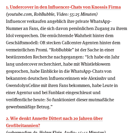
1. Undercover in den Influencer-Chats von Knossis Firma
(youtube.com, RobBubble, Video: 55:25 Minuten)
Influencer verkaufen angeblich ihre private WhatsApp-
Nummer an Fans, die sich davon persönlichen Zugang zu ihrem
Idol versprechen. Die ernüchternde Wahrheit hinter dem
Geschäftsmodell: Oft stecken Callcenter-Agenten hinter dem
vermeintlichen Promi. “RobBubble” ist der Sache in einer
bestürzenden Recherche nachgegangen: “Ich habe ein Jahr
lang undercover recherchiert, habe mit Whistleblowern
gesprochen, habe Einblicke in die WhatsApp-Chats von
bekannten deutschen Influencerinnen wie Alexisshv und
GwendolynCeline mit ihren Fans bekommen, habe Leute in
einer Agentur und bei Fanblast eingeschleust und
veröffentliche heute: So funktioniert dieser mutmaßliche
gewerbsmäßige Betrug.”
2. Wie denkt Annette Dittert nach 20 Jahren über
Großbritannien?
(uebermedien.de, Holger Klein, Audio: 45:41 Minuten)