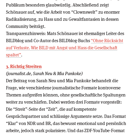
Publikum besonders glaubwürdig. Abschließend zeigt
Schönauer auf, wie die Arbeit von “Clownswelt” zu enormer
Radikalisierung, zu Hass und zu Gewaltfantasien in dessen
Community beiträgt.
Transparenzhinweis: Mats Schönauer ist ehemaliger Leiter des
BILDblog und Co-Autor des BILDblog-Buchs
“Ohne Rücksicht
auf Verluste. Wie BILD mit Angst und Hass die Gesellschaft
spaltet”
.
3. Richtig Streiten
(journalist.de, Sarah Neu & Mia Pankoke)
Der Beitrag von Sarah Neu und Mia Pankoke behandelt die
Frage, wie verschiedene journalistische Formate kontroverse
Themen aufgreifen können, ohne gesellschaftliche Spaltungen
weiter zu verschärfen. Dabei werden drei Formate vorgestellt:
Die “Streit”-Seite der “Zeit”, die auf kompetente
Gesprächspartner und schlüssige Argumente setze. Das Format
“Klar” von NDR und BR, das bewusst emotional und persönlich
arbeite, jedoch stark polarisiere. Und das ZDF-YouTube-Format