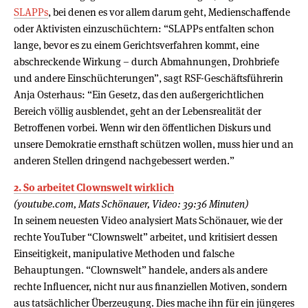
SLAPPs
, bei denen es vor allem darum geht, Medienschaffende
oder Aktivisten einzuschüchtern: “SLAPPs entfalten schon
lange, bevor es zu einem Gerichtsverfahren kommt, eine
abschreckende Wirkung – durch Abmahnungen, Drohbriefe
und andere Einschüchterungen”, sagt RSF-Geschäftsführerin
Anja Osterhaus: “Ein Gesetz, das den außergerichtlichen
Bereich völlig ausblendet, geht an der Lebensrealität der
Betroffenen vorbei. Wenn wir den öffentlichen Diskurs und
unsere Demokratie ernsthaft schützen wollen, muss hier und an
anderen Stellen dringend nachgebessert werden.”
2. So arbeitet Clownswelt wirklich
(youtube.com, Mats Schönauer, Video: 39:36 Minuten)
In seinem neuesten Video analysiert Mats Schönauer, wie der
rechte YouTuber “Clownswelt” arbeitet, und kritisiert dessen
Einseitigkeit, manipulative Methoden und falsche
Behauptungen. “Clownswelt” handele, anders als andere
rechte Influencer, nicht nur aus finanziellen Motiven, sondern
aus tatsächlicher Überzeugung. Dies mache ihn für ein jüngeres