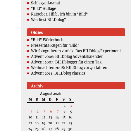
Schlagzeil-o-mat
"Bild"-Auflage
Ratgeber: Hilfe, ich bin in "Bild"
Wer liest BILDblog?
Oldies
"Bild"-Wörterbuch
Presserats-Rügen für "Bild"
Wir fotografieren zurück: Das BILDblog-Experiment
Advent 2006: BILDblog-Adventskalender
Advent 2007: BILDblogger für einen Tag
Weihnachten 2008: BILDblog vor 40 Jahren
Advent 2011: BILDblog classics
Archiv
August 2026
M
D
M
D
F
S
S
1
2
3
4
5
6
7
8
9
10
11
12
13
14
15
16
17
18
19
20
21
22
23
24
25
26
27
28
29
30