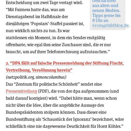
Geschichten
Entscheidung um zwei Tage vertagt wird.
aus alten und
“Mit Fairness hatte das, was am
neuen Medien.
Tipps gerne bis
Dienstagabend im Halbfinale der
8 Uhr an
diesjährigen ‘Popstars’-Staffel passiert ist,
6vor9@bildblog.de
.
nun wirklich nichts zu tun. Es war
stattdessen ein Moment, in dem ein Sender endgültig
offenbarte, wie egal ihm seine Zuschauer sind, die er nur
braucht, um auf ihrer Telefonrechnung aufzutauchen.”
2. “DPA fällt auf falsche Pressemeldung der Stiftung Flucht,
Vertreibung, Versöhnung herein”
(netzpolitik.org, simoncolumbus)
Das “Zentrum für politische Schönheit” sendet eine
Pressemitteilung
(PDF), die von der dpa aufgenommen (und
bald darauf korrigiert) wird. “Dabei hätte man, wenn schon
nicht über die Idee, über die angebliche Aussage des
Bundespräsidenten stolpern können. Dass dieser eine
Bundesstiftung als ‘Schaustück der Ignoranz’ bezeichnet, wäre
schließlich eine nie dagewesene Deutlichkeit für Horst Köhler.”