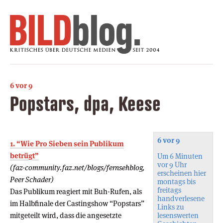
6 vor 9
Popstars, dpa, Keese
6 vor 9
1. “Wie Pro Sieben sein Publikum
betrügt”
Um 6 Minuten
vor 9 Uhr
(faz-community.faz.net/blogs/fernsehblog,
erscheinen hier
Peer Schader)
montags bis
freitags
Das Publikum reagiert mit Buh-Rufen, als
handverlesene
im Halbfinale der Castingshow “Popstars”
Links zu
mitgeteilt wird, dass die angesetzte
lesenswerten