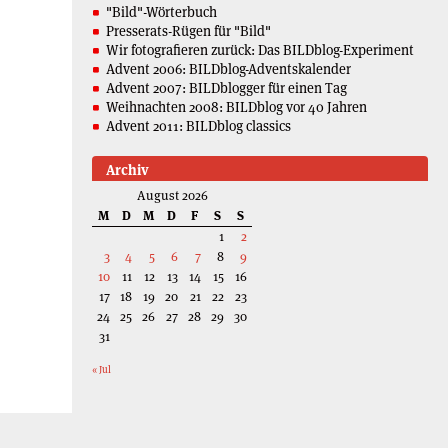
"Bild"-Wörterbuch
Presserats-Rügen für "Bild"
Wir fotografieren zurück: Das BILDblog-Experiment
Advent 2006: BILDblog-Adventskalender
Advent 2007: BILDblogger für einen Tag
Weihnachten 2008: BILDblog vor 40 Jahren
Advent 2011: BILDblog classics
Archiv
August 2026
M
D
M
D
F
S
S
1
2
3
4
5
6
7
8
9
10
11
12
13
14
15
16
17
18
19
20
21
22
23
24
25
26
27
28
29
30
31
« Jul