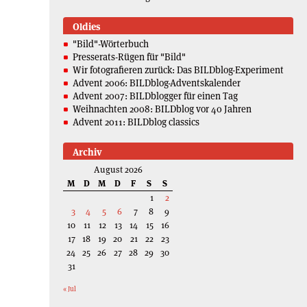
Oldies
"Bild"-Wörterbuch
Presserats-Rügen für "Bild"
Wir fotografieren zurück: Das BILDblog-Experiment
Advent 2006: BILDblog-Adventskalender
Advent 2007: BILDblogger für einen Tag
Weihnachten 2008: BILDblog vor 40 Jahren
Advent 2011: BILDblog classics
Archiv
August 2026
M
D
M
D
F
S
S
1
2
3
4
5
6
7
8
9
10
11
12
13
14
15
16
17
18
19
20
21
22
23
24
25
26
27
28
29
30
31
« Jul