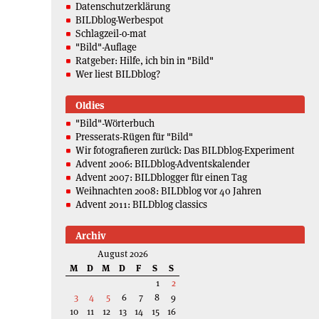
Datenschutzerklärung
BILDblog-Werbespot
Schlagzeil-o-mat
"Bild"-Auflage
Ratgeber: Hilfe, ich bin in "Bild"
Wer liest BILDblog?
Oldies
"Bild"-Wörterbuch
Presserats-Rügen für "Bild"
Wir fotografieren zurück: Das BILDblog-Experiment
Advent 2006: BILDblog-Adventskalender
Advent 2007: BILDblogger für einen Tag
Weihnachten 2008: BILDblog vor 40 Jahren
Advent 2011: BILDblog classics
Archiv
August 2026
M
D
M
D
F
S
S
1
2
3
4
5
6
7
8
9
10
11
12
13
14
15
16