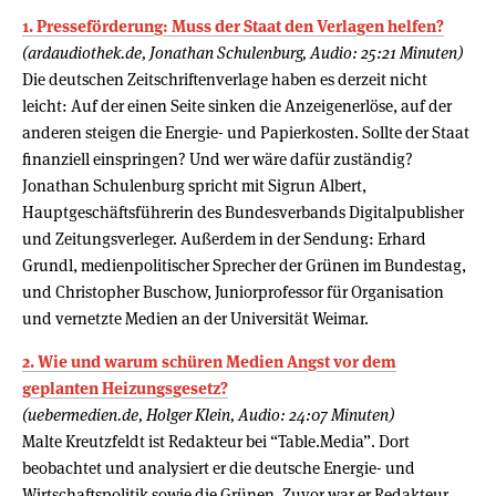
1. Presseförderung: Muss der Staat den Verlagen helfen?
(ardaudiothek.de, Jonathan Schulenburg, Audio: 25:21 Minuten)
Die deutschen Zeitschriftenverlage haben es derzeit nicht
leicht: Auf der einen Seite sinken die Anzeigenerlöse, auf der
anderen steigen die Energie- und Papierkosten. Sollte der Staat
finanziell einspringen? Und wer wäre dafür zuständig?
Jonathan Schulenburg spricht mit Sigrun Albert,
Hauptgeschäftsführerin des Bundesverbands Digitalpublisher
und Zeitungsverleger. Außerdem in der Sendung: Erhard
Grundl, medienpolitischer Sprecher der Grünen im Bundestag,
und Christopher Buschow, Juniorprofessor für Organisation
und vernetzte Medien an der Universität Weimar.
2. Wie und warum schüren Medien Angst vor dem
geplanten Heizungsgesetz?
(uebermedien.de, Holger Klein, Audio: 24:07 Minuten)
Malte Kreutzfeldt ist Redakteur bei “Table.Media”. Dort
beobachtet und analysiert er die deutsche Energie- und
Wirtschaftspolitik sowie die Grünen. Zuvor war er Redakteur,