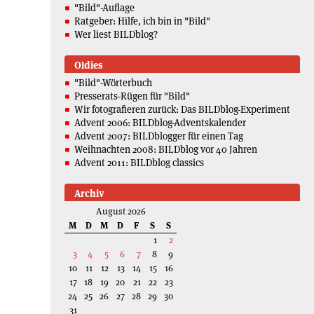
"Bild"-Auflage
Ratgeber: Hilfe, ich bin in "Bild"
Wer liest BILDblog?
Oldies
"Bild"-Wörterbuch
Presserats-Rügen für "Bild"
Wir fotografieren zurück: Das BILDblog-Experiment
Advent 2006: BILDblog-Adventskalender
Advent 2007: BILDblogger für einen Tag
Weihnachten 2008: BILDblog vor 40 Jahren
Advent 2011: BILDblog classics
Archiv
August 2026
M
D
M
D
F
S
S
1
2
3
4
5
6
7
8
9
10
11
12
13
14
15
16
17
18
19
20
21
22
23
24
25
26
27
28
29
30
31