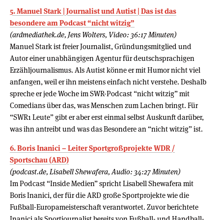
5. Manuel Stark | Journalist und Autist | Das ist das
besondere am Podcast “nicht witzig”
(ardmediathek.de, Jens Wolters, Video: 36:17 Minuten)
Manuel Stark ist freier Journalist, Gründungsmitglied und
Autor einer unabhängigen Agentur für deutschsprachigen
Erzähljournalismus. Als Autist könne er mit Humor nicht viel
anfangen, weil er ihn meistens einfach nicht verstehe. Deshalb
spreche er jede Woche im SWR-Podcast “nicht witzig” mit
Comedians über das, was Menschen zum Lachen bringt. Für
“SWR1 Leute” gibt er aber erst einmal selbst Auskunft darüber,
was ihn antreibt und was das Besondere an “nicht witzig” ist.
6. Boris Inanici – Leiter Sportgroßprojekte WDR /
Sportschau (ARD)
(podcast.de, Lisabell Shewafera, Audio: 34:27 Minuten)
Im Podcast “Inside Medien” spricht Lisabell Shewafera mit
Boris Inanici, der für die ARD große Sportprojekte wie die
Fußball-Europameisterschaft verantwortet. Zuvor berichtete
Inanici als Sportjournalist bereits von Fußball- und Handball-