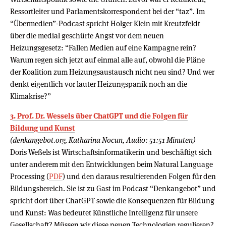
Ressortleiter und Parlamentskorrespondent bei der “taz”. Im
“Übermedien”-Podcast spricht Holger Klein mit Kreutzfeldt
über die medial geschürte Angst vor dem neuen
Heizungsgesetz: “Fallen Medien auf eine Kampagne rein?
Warum regen sich jetzt auf einmal alle auf, obwohl die Pläne
der Koalition zum Heizungsaustausch nicht neu sind? Und wer
denkt eigentlich vor lauter Heizungspanik noch an die
Klimakrise?”
3. Prof. Dr. Wessels über ChatGPT und die Folgen für
Bildung und Kunst
(denkangebot.org, Katharina Nocun, Audio: 51:51 Minuten)
Doris Weßels ist Wirtschaftsinformatikerin und beschäftigt sich
unter anderem mit den Entwicklungen beim Natural Language
Processing (
PDF
) und den daraus resultierenden Folgen für den
Bildungsbereich. Sie ist zu Gast im Podcast “Denkangebot” und
spricht dort über ChatGPT sowie die Konsequenzen für Bildung
und Kunst: Was bedeutet Künstliche Intelligenz für unsere
Gesellschaft? Müssen wir diese neuen Technologien regulieren?