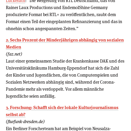
Lückerath
: “Die Weigerung von RTL Deutschland, das von
Rainer Laux Productions und EndemolShine Germany
produzierte Format bei RTL+ zu veröffentlichen, raubt dem
Format einen Teil der eingeplanten Refinanzierung und das in
ohnehin schon angespannten Zeiten.”
2. Sechs Prozent der Minderjährigen abhängig von sozialen
Medien
(faz.net)
Laut einer gemeinsamen Studie der Krankenkasse DAK und des
Universitätsklinikums Hamburg-Eppendorf hat sich die Zahl
der Kinder und Jugendlichen, die von Computerspielen und
Sozialen Netzwerken abhängig sind, während der Corona-
Pandemie mehr als verdoppelt. Vor allem männliche
Jugendliche seien anfällig.
3. Forschung: Schafft sich der lokale Kulturjournalismus
selbst ab?
(flurfunk-dresden.de)
Ein Berliner Forscherteam hat am Beispiel von Neusalza-