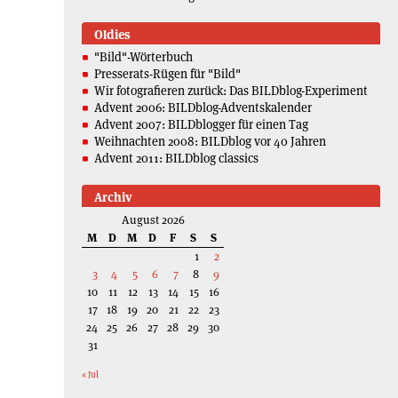
Oldies
"Bild"-Wörterbuch
Presserats-Rügen für "Bild"
Wir fotografieren zurück: Das BILDblog-Experiment
Advent 2006: BILDblog-Adventskalender
Advent 2007: BILDblogger für einen Tag
Weihnachten 2008: BILDblog vor 40 Jahren
Advent 2011: BILDblog classics
Archiv
August 2026
M
D
M
D
F
S
S
1
2
3
4
5
6
7
8
9
10
11
12
13
14
15
16
17
18
19
20
21
22
23
24
25
26
27
28
29
30
31
« Jul