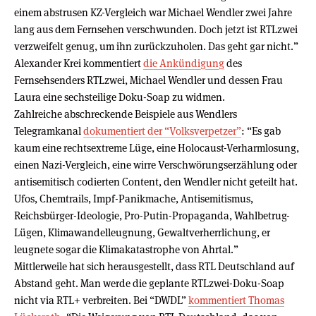
einem abstrusen KZ-Vergleich war Michael Wendler zwei Jahre
lang aus dem Fernsehen verschwunden. Doch jetzt ist RTLzwei
verzweifelt genug, um ihn zurückzuholen. Das geht gar nicht.”
Alexander Krei kommentiert
die Ankündigung
des
Fernsehsenders RTLzwei, Michael Wendler und dessen Frau
Laura eine sechsteilige Doku-Soap zu widmen.
Zahlreiche abschreckende Beispiele aus Wendlers
Telegramkanal
dokumentiert der “Volksverpetzer”
: “Es gab
kaum eine rechtsextreme Lüge, eine Holocaust-Verharmlosung,
einen Nazi-Vergleich, eine wirre Verschwörungserzählung oder
antisemitisch codierten Content, den Wendler nicht geteilt hat.
Ufos, Chemtrails, Impf-Panikmache, Antisemitismus,
Reichsbürger-Ideologie, Pro-Putin-Propaganda, Wahlbetrug-
Lügen, Klimawandelleugnung, Gewaltverherrlichung, er
leugnete sogar die Klimakatastrophe von Ahrtal.”
Mittlerweile hat sich herausgestellt, dass RTL Deutschland auf
Abstand geht. Man werde die geplante RTLzwei-Doku-Soap
nicht via RTL+ verbreiten. Bei “DWDL”
kommentiert Thomas