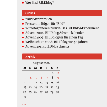
Wer liest BILDblog?
Oldies
"Bild"-Wörterbuch
Presserats-Rügen für "Bild"
Wir fotografieren zurück: Das BILDblog-Experiment
Advent 2006: BILDblog-Adventskalender
Advent 2007: BILDblogger für einen Tag
Weihnachten 2008: BILDblog vor 40 Jahren
Advent 2011: BILDblog classics
Archiv
August 2026
M
D
M
D
F
S
S
1
2
3
4
5
6
7
8
9
10
11
12
13
14
15
16
17
18
19
20
21
22
23
24
25
26
27
28
29
30
31
« Jul