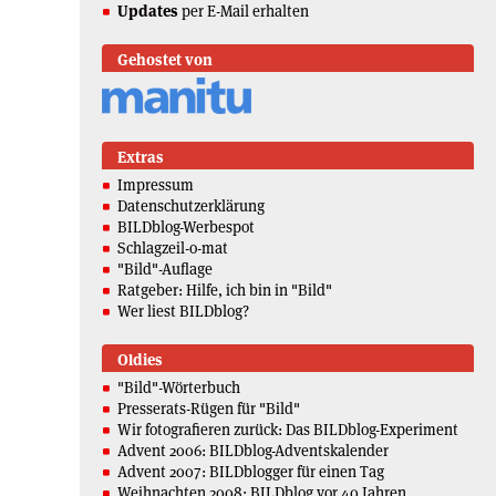
Updates
per E-Mail erhalten
Gehostet von
Extras
Impressum
Datenschutzerklärung
BILDblog-Werbespot
Schlagzeil-o-mat
"Bild"-Auflage
Ratgeber: Hilfe, ich bin in "Bild"
Wer liest BILDblog?
Oldies
"Bild"-Wörterbuch
Presserats-Rügen für "Bild"
Wir fotografieren zurück: Das BILDblog-Experiment
Advent 2006: BILDblog-Adventskalender
Advent 2007: BILDblogger für einen Tag
Weihnachten 2008: BILDblog vor 40 Jahren