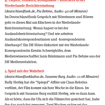
Niederlande-Berichterstattung
(deutschlandfunk.de, Pia Behme, Audio: 40:08 Minuten)
Im Deutschlandfunk-Gespräch mit Hörerinnen und Hörern
geht es dieses Mal um Klischees in der Niederlande-
Berichterstattung: Woran hapert es bei der
Auslandsberichterstattung? Und wie arbeiten
Auslandskorrespondentinnen und -korrespondenten
überhaupt? Ein Dlf-Hörer diskutiert mit der Niederlande-
Korrespondentin Kerstin Schweighöfer, dem
Medienwissenschaftler Janis Brinkmann und Pia Behme aus der
Dlf-Medienredaktion.
5. Spiel mit der Wahrheit
(deutschlandfunkkultur.de, Susanne Burg, Audio: 11:08 Minuten)
Bully Herbig hat die “Spiegel”-Affäre um Claas Relotius
verfilmt, der Film kommt nächste Woche in die Kinos. Im
Gespräch mit Susanne Burg erzählt Herbig, wie es dazu kam.
Als er hörte, dass die Ufa sich die Filmrechte gesichert hat, habe
ihn das zunächst gewurmt. Zwei Wochen später sei das