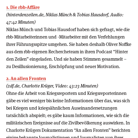
1. Die rbb-Affäre
(hinterdenzeilen.de, Niklas Münch & Tobias Hausdorf, Audio:
47:42 Minuten)
Niklas Münch und Tobias Hausdorf haben sich gefragt, wie die
rbb-Mitarbeiterinnen und -Mitarbeiter mit den Verfehlungen
ihrer Führungsspitze umgehen. Sie haben deshalb Oliver Noffke
aus dem rbb-eigenen Rechercheteam in ihren Podcast “Hinter
den Zeilen” eingeladen. Und sie haben Stimmen gesammelt –
zu Desillusionierung, Erschöpfung und neuer Motivation.
2. An allen Fronten
(zdf.de, Charlotte Krüger, Video: 43:23 Minuten)
Ohne die Arbeit von Kriegsreportern und Kriegsreporterinnen
gäbe es viel weniger bis keine Informationen über das, was sich
bei Kriegen und kriegsähnlichen Auseinandersetzungen
tatsächlich abspielt; es gäbe kaum Informationen, wie sich die
militärischen Ereignisse auf die Zivilbevölkerung auswirken. In
Charlotte Krügers Dokumentation “An allen Fronten” berichten
einige bekannte Journalistinnen und Journalisten von ihrer