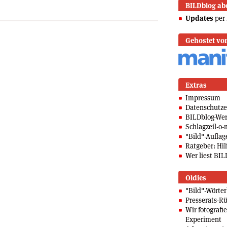
BILDblog ab
Updates
per 
Gehostet vo
Extras
Impressum
Datenschutze
BILDblog-We
Schlagzeil-o-
"Bild"-Auflag
Ratgeber: Hilf
Wer liest BIL
Oldies
"Bild"-Wörte
Presserats-Rü
Wir fotografi
Experiment