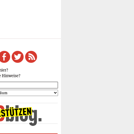
hier?
e Hinweise?