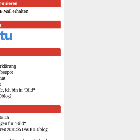
onnieren
E-Mail erhalten
n
rklärung
rbespot
mat
e
e, ich bin in "Bild"
Dblog?
rbuch
gen für "Bild"
eren zurück: Das BILDblog-