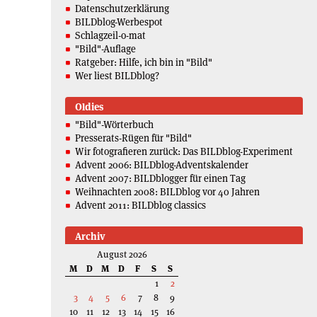
Datenschutzerklärung
BILDblog-Werbespot
Schlagzeil-o-mat
"Bild"-Auflage
Ratgeber: Hilfe, ich bin in "Bild"
Wer liest BILDblog?
Oldies
"Bild"-Wörterbuch
Presserats-Rügen für "Bild"
Wir fotografieren zurück: Das BILDblog-Experiment
Advent 2006: BILDblog-Adventskalender
Advent 2007: BILDblogger für einen Tag
Weihnachten 2008: BILDblog vor 40 Jahren
Advent 2011: BILDblog classics
Archiv
August 2026
M
D
M
D
F
S
S
1
2
3
4
5
6
7
8
9
10
11
12
13
14
15
16