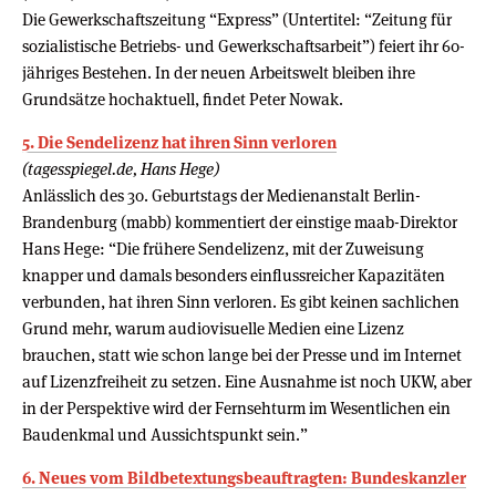
Die Gewerkschaftszeitung “Express” (Untertitel: “Zeitung für
sozialistische Betriebs- und Gewerkschafts­arbeit”) feiert ihr 60-
jähriges Bestehen. In der neuen Arbeitswelt bleiben ihre
Grundsätze hochaktuell, findet Peter Nowak.
5. Die Sendelizenz hat ihren Sinn verloren
(tagesspiegel.de, Hans Hege)
Anlässlich des 30. Geburtstags der Medienanstalt Berlin-
Brandenburg (mabb) kommentiert der einstige maab-Direktor
Hans Hege: “Die frühere Sendelizenz, mit der Zuweisung
knapper und damals besonders einflussreicher Kapazitäten
verbunden, hat ihren Sinn verloren. Es gibt keinen sachlichen
Grund mehr, warum audiovisuelle Medien eine Lizenz
brauchen, statt wie schon lange bei der Presse und im Internet
auf Lizenzfreiheit zu setzen. Eine Ausnahme ist noch UKW, aber
in der Perspektive wird der Fernsehturm im Wesentlichen ein
Baudenkmal und Aussichtspunkt sein.”
6. Neues vom Bildbetextungsbeauftragten: Bundeskanzler