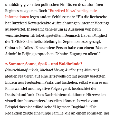
unabhängig von den politischen Einflüssen des autoritären
Regimes zu agieren. Doch
“Buzzfeed News” vorliegende
Informationen
legen andere Schlüsse nah: “Für die Recherche
hat Buzzfeed News geleakte Aufzeichnungen interner Meetings
ausgewertet. Insgesamt gehe es um 14 Aussagen von neun
verschiedenen TikTok-Angestellten. Demnach hat ein Mitglied
der TikTok-Sicherheitsabteilung im September 2021 gesagt,
China sehe ‘alles’. Eine andere Person habe von einem ‘Master
Admin’ in Beijing gesprochen. Er habe ‘Zugang zu allem’.”
2. Sommer, Sonne, Spaß – und Waldbrände?
(deutschlandfunk.de, Michael Meyer, Audio: 5:23 Minuten)
Medien reagieren auf eine Hitzewelle oft mit positiv besetzten
Bildern aus Freibädern, Parks und Eisdielen, selbst wenn es um
Klimawandel und negative Folgen geht, beobachtet der
Deutschlandfunk. Dass Nachrichtenredaktionen Hitzewellen
visuell durchaus anders darstellen können, beweise zum
Beispiel das niederländische “Algemeen Dagblad”: “Die
Redaktion zeigte eine junge Familie, die an einem sonnigen Tag