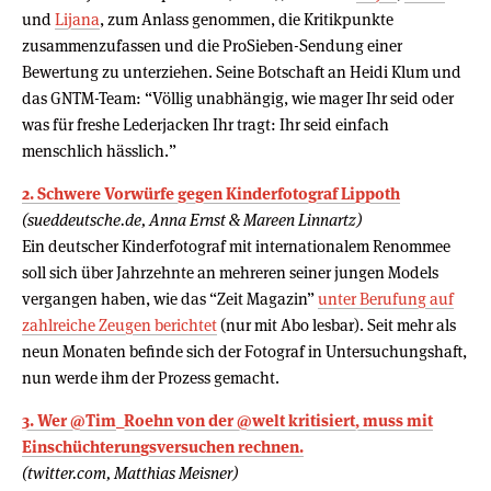
und
Lijana
, zum Anlass genommen, die Kritikpunkte
zusammenzufassen und die ProSieben-Sendung einer
Bewertung zu unterziehen. Seine Botschaft an Heidi Klum und
das GNTM-Team: “Völlig unabhängig, wie mager Ihr seid oder
was für freshe Lederjacken Ihr tragt: Ihr seid einfach
menschlich hässlich.”
2. Schwere Vorwürfe gegen Kinderfotograf Lippoth
(sueddeutsche.de, Anna Ernst & Mareen Linnartz)
Ein deutscher Kinderfotograf mit internationalem Renommee
soll sich über Jahrzehnte an mehreren seiner jungen Models
vergangen haben, wie das “Zeit Magazin”
unter Berufung auf
zahlreiche Zeugen berichtet
(nur mit Abo lesbar). Seit mehr als
neun Monaten befinde sich der Fotograf in Untersuchungshaft,
nun werde ihm der Prozess gemacht.
3. Wer @Tim_Roehn von der @welt kritisiert, muss mit
Einschüchterungsversuchen rechnen.
(twitter.com, Matthias Meisner)