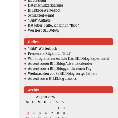
Impressum
Datenschutzerklärung
BILDblog-Werbespot
Schlagzeil-o-mat
"Bild"-Auflage
Ratgeber: Hilfe, ich bin in "Bild"
Wer liest BILDblog?
Oldies
"Bild"-Wörterbuch
Presserats-Rügen für "Bild"
Wir fotografieren zurück: Das BILDblog-Experiment
Advent 2006: BILDblog-Adventskalender
Advent 2007: BILDblogger für einen Tag
Weihnachten 2008: BILDblog vor 40 Jahren
Advent 2011: BILDblog classics
Archiv
August 2026
M
D
M
D
F
S
S
1
2
3
4
5
6
7
8
9