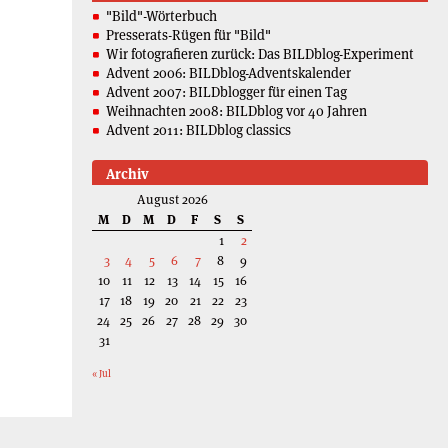
"Bild"-Wörterbuch
Presserats-Rügen für "Bild"
Wir fotografieren zurück: Das BILDblog-Experiment
Advent 2006: BILDblog-Adventskalender
Advent 2007: BILDblogger für einen Tag
Weihnachten 2008: BILDblog vor 40 Jahren
Advent 2011: BILDblog classics
Archiv
August 2026
M
D
M
D
F
S
S
1
2
3
4
5
6
7
8
9
10
11
12
13
14
15
16
17
18
19
20
21
22
23
24
25
26
27
28
29
30
31
« Jul