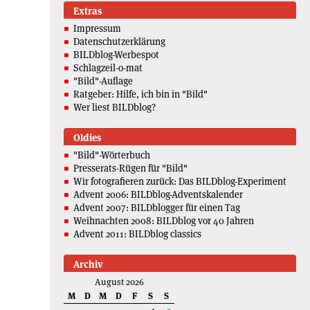
Extras
Impressum
Datenschutzerklärung
BILDblog-Werbespot
Schlagzeil-o-mat
"Bild"-Auflage
Ratgeber: Hilfe, ich bin in "Bild"
Wer liest BILDblog?
Oldies
"Bild"-Wörterbuch
Presserats-Rügen für "Bild"
Wir fotografieren zurück: Das BILDblog-Experiment
Advent 2006: BILDblog-Adventskalender
Advent 2007: BILDblogger für einen Tag
Weihnachten 2008: BILDblog vor 40 Jahren
Advent 2011: BILDblog classics
Archiv
August 2026
M
D
M
D
F
S
S