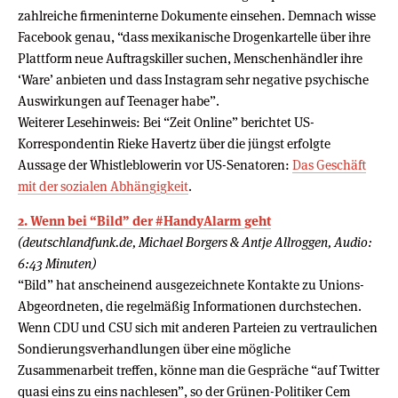
zahlreiche firmeninterne Dokumente einsehen. Demnach wisse
Facebook genau, “dass mexikanische Drogenkartelle über ihre
Plattform neue Auftragskiller suchen, Menschenhändler ihre
‘Ware’ anbieten und dass Instagram sehr negative psychische
Auswirkungen auf Teenager habe”.
Weiterer Lesehinweis: Bei “Zeit Online” berichtet US-
Korrespondentin Rieke Havertz über die jüngst erfolgte
Aussage der Whistleblowerin vor US-Senatoren:
Das Geschäft
mit der sozialen Abhängigkeit
.
2. Wenn bei “Bild” der #HandyAlarm geht
(deutschlandfunk.de, Michael Borgers & Antje Allroggen, Audio:
6:43 Minuten)
“Bild” hat anscheinend ausgezeichnete Kontakte zu Unions-
Abgeordneten, die regelmäßig Informationen durchstechen.
Wenn CDU und CSU sich mit anderen Parteien zu vertraulichen
Sondierungsverhandlungen über eine mögliche
Zusammenarbeit treffen, könne man die Gespräche “auf Twitter
quasi eins zu eins nachlesen”, so der Grünen-Politiker Cem