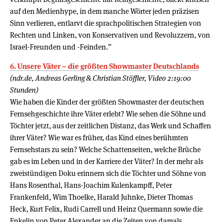
auf den Medienhype, in dem manche Wörter jeden präzisen
Sinn verlieren, entlarvt die sprachpolitischen Strategien von
Rechten und Linken, von Konservativen und Revoluzzern, von
Israel-Freunden und -Feinden.”
6. Unsere Väter – die größten Showmaster Deutschlands
(ndr.de, Andreas Gerling & Christian Stöffler, Video 2:19:00
Stunden)
Wie haben die Kinder der größten Showmaster der deutschen
Fernsehgeschichte ihre Väter erlebt? Wie sehen die Söhne und
Töchter jetzt, aus der zeitlichen Distanz, das Werk und Schaffen
ihrer Väter? Wie war es früher, das Kind eines berühmten
Fernsehstars zu sein? Welche Schattenseiten, welche Brüche
gab es im Leben und in der Karriere der Väter? In der mehr als
zweistündigen Doku erinnern sich die Töchter und Söhne von
Hans Rosenthal, Hans-Joachim Kulenkampff, Peter
Frankenfeld, Wim Thoelke, Harald Juhnke, Dieter Thomas
Heck, Kurt Felix, Rudi Carrell und Heinz Quermann sowie die
Enkelin von Peter Alexander an die Zeiten von damals.