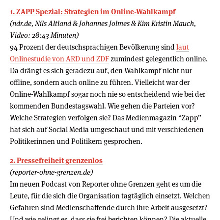
1. ZAPP Spezial: Strategien im Online-Wahlkampf
(ndr.de, Nils Altland & Johannes Jolmes & Kim Kristin Mauch,
Video: 28:43 Minuten)
94 Prozent der deutschsprachigen Bevölkerung sind
laut
Onlinestudie von ARD und ZDF
zumindest gelegentlich online.
Da drängt es sich geradezu auf, den Wahlkampf nicht nur
offline, sondern auch online zu führen. Vielleicht war der
Online-Wahlkampf sogar noch nie so entscheidend wie bei der
kommenden Bundestagswahl. Wie gehen die Parteien vor?
Welche Strategien verfolgen sie? Das Medienmagazin “Zapp”
hat sich auf Social Media umgeschaut und mit verschiedenen
Politikerinnen und Politikern gesprochen.
2. Pressefreiheit grenzenlos
(reporter-ohne-grenzen.de)
Im neuen Podcast von Reporter ohne Grenzen geht es um die
Leute, für die sich die Organisation tagtäglich einsetzt. Welchen
Gefahren sind Medienschaffende durch ihre Arbeit ausgesetzt?
Und wie gelingt es, dass sie frei berichten können? Die aktuelle