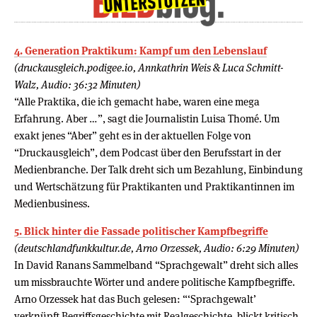
4. Generation Praktikum: Kampf um den Lebenslauf
(druckausgleich.podigee.io, Annkathrin Weis & Luca Schmitt-
Walz, Audio: 36:32 Minuten)
“Alle Praktika, die ich gemacht habe, waren eine mega
Erfahrung. Aber …”, sagt die Journalistin Luisa Thomé. Um
exakt jenes “Aber” geht es in der aktuellen Folge von
“Druckausgleich”, dem Podcast über den Berufsstart in der
Medienbranche. Der Talk dreht sich um Bezahlung, Einbindung
und Wertschätzung für Praktikanten und Praktikantinnen im
Medienbusiness.
5. Blick hinter die Fassade politischer Kampfbegriffe
(deutschlandfunkkultur.de, Arno Orzessek, Audio: 6:29 Minuten)
In David Ranans Sammelband “Sprachgewalt” dreht sich alles
um missbrauchte Wörter und andere politische Kampfbegriffe.
Arno Orzessek hat das Buch gelesen: “‘Sprachgewalt’
verknüpft Begriffsgeschichte mit Realgeschichte, blickt kritisch