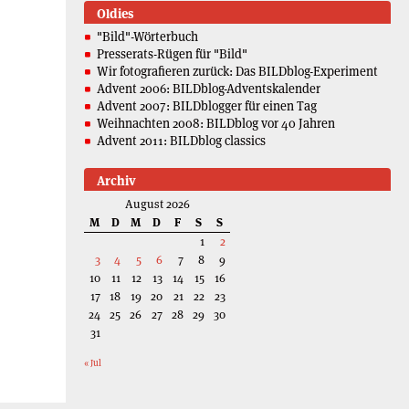
Oldies
"Bild"-Wörterbuch
Presserats-Rügen für "Bild"
Wir fotografieren zurück: Das BILDblog-Experiment
Advent 2006: BILDblog-Adventskalender
Advent 2007: BILDblogger für einen Tag
Weihnachten 2008: BILDblog vor 40 Jahren
Advent 2011: BILDblog classics
Archiv
August 2026
M
D
M
D
F
S
S
1
2
3
4
5
6
7
8
9
10
11
12
13
14
15
16
17
18
19
20
21
22
23
24
25
26
27
28
29
30
31
« Jul