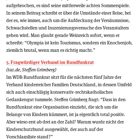
aufgebrochen, es sind seine mittlerweile achten Sommerspiele.
In seinem Beitrag schreibt er über die Umstände einer Reise, bei
der es, wie immer, auch um die Aufdeckung der Versäumnisse,
Schwachstellen und Inszenierungsversuche des Veranstalters
gehen wird. Man glaubt gerade Weinreich sofort, wenn er
schreibt: “Olympia ist kein Tourismus, sondern ein Knochenjob,
ziemlich brutal, wenn man es richtig macht.”
5. Fragwürdiger Verband im Rundfunkrat
(taz.de, Steffen Grimberg)
Im WDR-Rundfunkrat sitzt für die nächsten fünf Jahre der
Verband kinderreicher Familien Deutschland, in dessen Umfeld
sich auch einschlägig konservativ-rechtskatholisches
Gedankengut tummele. Steffen Grimberg fragt: “Dass in den
Rundfunkrat eine Organisation einzieht, die sich um die
Belange von Kindern kümmert, ist ja eigentlich total positiv.
Aber wieso erst ab drei an der Zahl? Warum wurde nicht der
Kinderschutzbund ausgewählt, der auch auf der
Vorschlagsliste stand?”