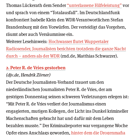
Thomas Lückerath dem Sender
“unterlassene Hilfeleistung”
vor
und sprach von einem “Totalausfall”. Im Deutschlandfunk
konfrontiert Isabelle Klein den WDR-Verantwortlichen Stefan
Brandenburg mit den Vorwürfen. Der verteidigt das Vorgehen,
räumt aber auch Versäumnisse ein.
Weiterer Lesehinweis:
Hochwasser flutet Wuppertaler
Radiosender, Journalisten berichten trotzdem die ganze Nacht
durch – anders als der WDR
(rnd.de, Matthias Schwarzer).
2. Peter R. de Vries gestorben
(djv.de, Hendrik Zörner)
Der Deutsche Journalisten-Verband trauert um den
niederländischen Journalisten Peter R. de Vries, der am
gestrigen Donnerstag seinen schweren Verletzungen erlegen ist:
“Mit Peter R. de Vries verliert der Journalismus einen
engagierten, mutigen Kollegen, der Licht ins Dunkel krimineller
Machenschaften gebracht hat und dafür mit dem Leben
bezahlen musste.” Der Kriminalreporter war vergangene Woche
Opfer eines Anschlags geworden,
hinter dem die Drogenmafia