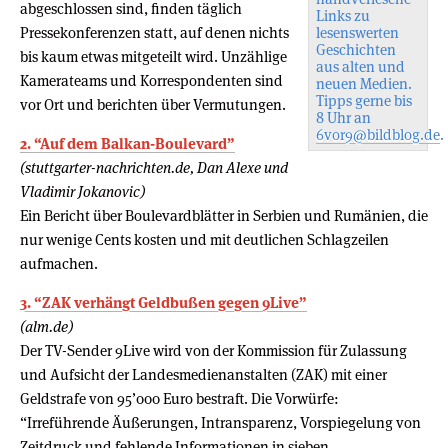
abgeschlossen sind, finden täglich
Links zu
Pressekonferenzen statt, auf denen nichts
lesenswerten
Geschichten
bis kaum etwas mitgeteilt wird. Unzählige
aus alten und
Kamerateams und Korrespondenten sind
neuen Medien.
Tipps gerne bis
vor Ort und berichten über Vermutungen.
8 Uhr an
6vor9@bildblog.de
.
2. “Auf dem Balkan-Boulevard”
(stuttgarter-nachrichten.de, Dan Alexe und
Vladimir Jokanovic)
Ein Bericht über Boulevardblätter in Serbien und Rumänien, die
nur wenige Cents kosten und mit deutlichen Schlagzeilen
aufmachen.
3. “ZAK verhängt Geldbußen gegen 9Live”
(alm.de)
Der TV-Sender 9Live wird von der Kommission für Zulassung
und Aufsicht der Landesmedienanstalten (ZAK) mit einer
Geldstrafe von 95’000 Euro bestraft. Die Vorwürfe:
“Irreführende Äußerungen, Intransparenz, Vorspiegelung von
Zeitdruck und fehlende Informationen in sieben