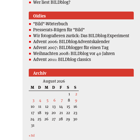
Wer liest BILDblog?
Oldies
"Bild"-Wörterbuch
Presserats-Rügen für "Bild"
Wir fotografieren zurück: Das BILDblog-Experiment
Advent 2006: BILDblog-Adventskalender
Advent 2007: BILDblogger für einen Tag
Weihnachten 2008: BILDblog vor 40 Jahren
Advent 2011: BILDblog classics
Archiv
August 2026
M
D
M
D
F
S
S
1
2
3
4
5
6
7
8
9
10
11
12
13
14
15
16
17
18
19
20
21
22
23
24
25
26
27
28
29
30
31
« Jul