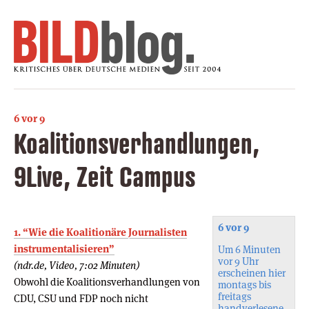
6 vor 9
Koalitionsverhandlungen,
9Live, Zeit Campus
6 vor 9
1. “Wie die Koalitionäre Journalisten
instrumentalisieren”
Um 6 Minuten
vor 9 Uhr
(ndr.de, Video, 7:02 Minuten)
erscheinen hier
Obwohl die Koalitionsverhandlungen von
montags bis
freitags
CDU, CSU und FDP noch nicht
handverlesene