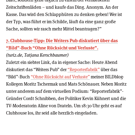
Zeitschriftenläden – und kaufe das Ding. Anonym. An der
Kasse. Das wird den Schlapphüten zu denken geben! Wer ist
der Typ, was führt er im Schilde, läuft da eine ganz große
Sache, sollten wir rasch mehr Mittel beantragen?”
7. Clubhouse-Tipp: Die Writers Pub diskutiert über das
“Bild”-Buch “Ohne Rücksicht und Verluste”.
(turi2.de, Tatjana Kerschbaumer)
Zuletzt ein siebter Link, da in eigener Sache: Heute Abend
diskutiert das “Writers Pub” der
“Reporterfabrik”
über das
“Bild”-Buch
“Ohne Rücksicht auf Verluste”
meiner BILDblog-
Kollegen Moritz Tschermak und Mats Schönauer. Neben Moritz
unter anderem auf dem virtuellen Podium: “Reporterfabrik”-
Gründer Cordt Schnibben, der Politiker Kevin Kühnert und die
TV-Moderatorin Aline von Drateln. Um 18:30 Uhr geht es auf
Clubhouse los, ihr seid alle herzlich eingeladen.