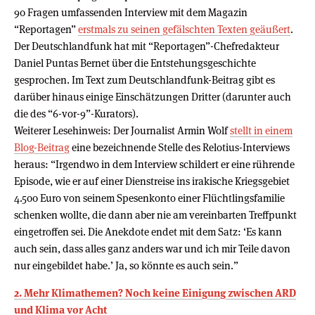
90 Fragen umfassenden Interview mit dem Magazin
“Reportagen”
erstmals zu seinen gefälschten Texten geäußert
.
Der Deutschlandfunk hat mit “Reportagen”-Chefredakteur
Daniel Puntas Bernet über die Entstehungsgeschichte
gesprochen. Im Text zum Deutschlandfunk-Beitrag gibt es
darüber hinaus einige Einschätzungen Dritter (darunter auch
die des “6-vor-9”-Kurators).
Weiterer Lesehinweis: Der Journalist Armin Wolf
stellt in einem
Blog-Beitrag
eine bezeichnende Stelle des Relotius-Interviews
heraus: “Irgendwo in dem Interview schildert er eine rührende
Episode, wie er auf einer Dienstreise ins irakische Kriegsgebiet
4.500 Euro von seinem Spesenkonto einer Flüchtlingsfamilie
schenken wollte, die dann aber nie am vereinbarten Treffpunkt
eingetroffen sei. Die Anekdote endet mit dem Satz: ‘Es kann
auch sein, dass alles ganz anders war und ich mir Teile davon
nur eingebildet habe.’ Ja, so könnte es auch sein.”
2. Mehr Klimathemen? Noch keine Einigung zwischen ARD
und Klima vor Acht