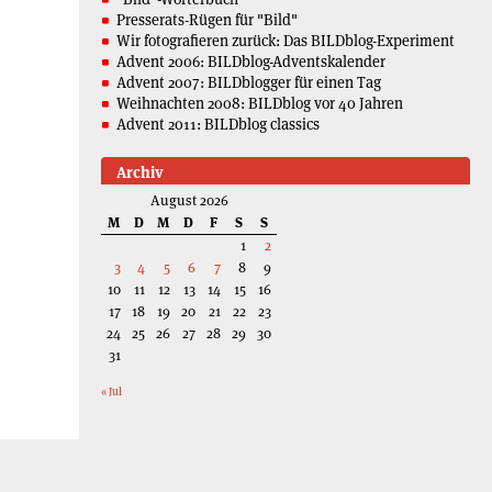
Presserats-Rügen für "Bild"
Wir fotografieren zurück: Das BILDblog-Experiment
Advent 2006: BILDblog-Adventskalender
Advent 2007: BILDblogger für einen Tag
Weihnachten 2008: BILDblog vor 40 Jahren
Advent 2011: BILDblog classics
Archiv
August 2026
M
D
M
D
F
S
S
1
2
3
4
5
6
7
8
9
10
11
12
13
14
15
16
17
18
19
20
21
22
23
24
25
26
27
28
29
30
31
« Jul