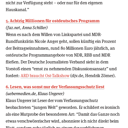
nicht zur Verfügung steht – oder nur für den eigenen
Hauskanal.”
5. Achtzig Millionen für ostdeutsches Programm
(faz.net, Anna Schiller)
Wenn es nach dem Willen von Linkspartei und MDR-
Rundfunkrätin Nicole Anger geht, sollen künftig ein Prozent
der Beitragseinnahmen, rund 80 Millionen Euro jährlich, an
ostdeutsche Programmangebote von NDR, RBB und MDR
fließen. Der Deutsche Journalisten-Verband sieht in dem
Vorstoß einen “ernst zu nehmenden Diskussionsansatz” und
fordert:
ARD braucht Ost-Talkshow
(djv.de, Hendrik Zörner).
6. Lesen, was sonst nur der Verfassungsschutz liest
(uebermedien.de, Klaus Ungerer)
Klaus Ungerer ist Leser der vom Verfassungsschutz
beobachteten “jungen Welt” geworden. Er schildert es ironisch
als eine Mutprobe der besonderen Art: “Damit das Ganze noch
etwas verschwörerischer wird, abonniere ich nicht direkt beim
Blatt, sondern gehe täglich zu einem der verbliebenen