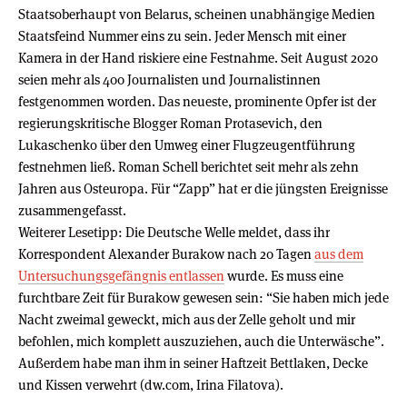
Staatsoberhaupt von Belarus, scheinen unabhängige Medien
Staatsfeind Nummer eins zu sein. Jeder Mensch mit einer
Kamera in der Hand riskiere eine Festnahme. Seit August 2020
seien mehr als 400 Journalisten und Journalistinnen
festgenommen worden. Das neueste, prominente Opfer ist der
regierungskritische Blogger Roman Protasevich, den
Lukaschenko über den Umweg einer Flugzeugentführung
festnehmen ließ. Roman Schell berichtet seit mehr als zehn
Jahren aus Osteuropa. Für “Zapp” hat er die jüngsten Ereignisse
zusammengefasst.
Weiterer Lesetipp: Die Deutsche Welle meldet, dass ihr
Korrespondent Alexander Burakow nach 20 Tagen
aus dem
Untersuchungsgefängnis entlassen
wurde. Es muss eine
furchtbare Zeit für Burakow gewesen sein: “Sie haben mich jede
Nacht zweimal geweckt, mich aus der Zelle geholt und mir
befohlen, mich komplett auszuziehen, auch die Unterwäsche”.
Außerdem habe man ihm in seiner Haftzeit Bettlaken, Decke
und Kissen verwehrt (dw.com, Irina Filatova).