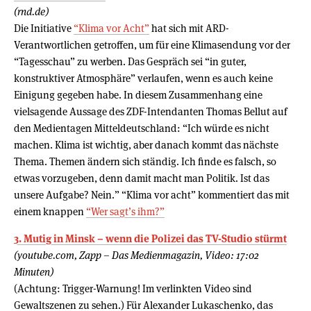
(rnd.de)
Die Initiative
“Klima vor Acht”
hat sich mit ARD-
Verantwortlichen getroffen, um für eine Klimasendung vor der
“Tagesschau” zu werben. Das Gespräch sei “in guter,
konstruktiver Atmosphäre” verlaufen, wenn es auch keine
Einigung gegeben habe. In diesem Zusammenhang eine
vielsagende Aussage des ZDF-Intendanten Thomas Bellut auf
den Medientagen Mitteldeutschland: “Ich würde es nicht
machen. Klima ist wichtig, aber danach kommt das nächste
Thema. Themen ändern sich ständig. Ich finde es falsch, so
etwas vorzugeben, denn damit macht man Politik. Ist das
unsere Aufgabe? Nein.” “Klima vor acht” kommentiert das mit
einem knappen
“Wer sagt’s ihm?”
3. Mutig in Minsk – wenn die Polizei das TV-Studio stürmt
(youtube.com, Zapp – Das Medienmagazin, Video: 17:02
Minuten)
(Achtung: Trigger-Warnung! Im verlinkten Video sind
Gewaltszenen zu sehen.) Für Alexander Lukaschenko, das