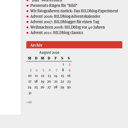
Presserats-Rügen für "Bild"
Wir fotografieren zurück: Das BILDblog-Experiment
Advent 2006: BILDblog-Adventskalender
Advent 2007: BILDblogger für einen Tag
Weihnachten 2008: BILDblog vor 40 Jahren
Advent 2011: BILDblog classics
Archiv
August 2026
M
D
M
D
F
S
S
1
2
3
4
5
6
7
8
9
10
11
12
13
14
15
16
17
18
19
20
21
22
23
24
25
26
27
28
29
30
31
« Jul