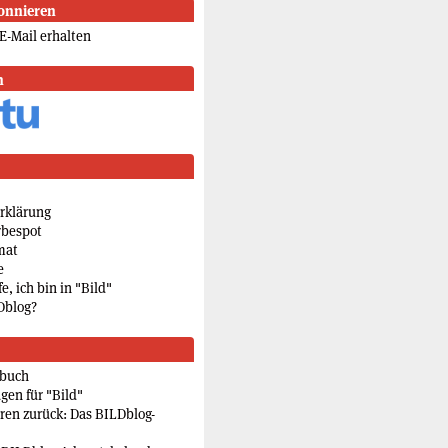
onnieren
E-Mail erhalten
n
rklärung
rbespot
mat
e
e, ich bin in "Bild"
Dblog?
rbuch
gen für "Bild"
eren zurück: Das BILDblog-