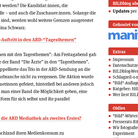
BILDblog ab
t werden? Die Kandidat:innen, die
Updates
per 
lle – und auch die Zuschauer:innen. Solange die
 sind, werden wohl weitere Grenzen ausgetestet
Gehostet vo
lina Schwarz.
te-Auftritt in den ARD-“Tagesthemen”
Extras
sehen mit den Tagesthemen”: Am Freitagabend gab
Impressum
e der Band “Die Ärzte” in den “Tagesthemen”.
Datenschutze
pellierte das Trio in der ARD-Sendung an die
BILDblog-We
lturbranche nicht zu vergessen. Die Aktion wurde
Schlagzeil-o-
"Bild"-Auflag
rinnen gefeiert, hinterließ bei anderen jedoch
Ratgeber: Hilf
 man einer Band die Möglichkeit geben, eine
Wer liest BIL
rm für sich selbst und ihr parallel
Oldies
"Bild"-Wörte
 die ARD Mediathek als zweites Erstes?
Presserats-Rü
Wir fotografi
tschland ihren Medienkonsum zu
Experiment