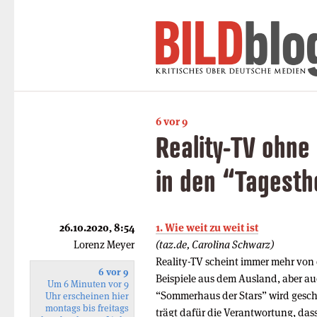
6 vor 9
Reality-TV ohne
in den “Tagest
26.10.2020, 8:54
1. Wie weit zu weit ist
Lorenz Meyer
(taz.de, Carolina Schwarz)
Reality-TV scheint immer mehr von 
6 vor 9
Beispiele aus dem Ausland, aber a
Um 6 Minuten vor 9
“Sommerhaus der Stars” wird gesch
Uhr erscheinen hier
montags bis freitags
trägt dafür die Verantwortung, das