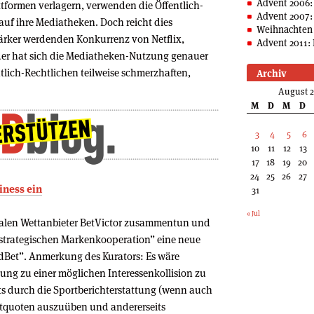
Advent 2006:
tformen verlagern, verwenden die Öffentlich-
Advent 2007:
uf ihre Mediatheken. Doch reicht dies
Weihnachten 
tärker werdenden Konkurrenz von Netflix,
Advent 2011: 
er hat sich die Mediatheken-Nutzung genauer
tlich-Rechtlichen teilweise schmerzhaften,
Archiv
August 
M
D
M
D
3
4
5
6
10
11
12
13
17
18
19
20
24
25
26
27
iness ein
31
« Jul
onalen Wettanbieter BetVictor zusammentun und
“strategischen Markenkooperation” eine neue
ldBet”. Anmerkung des Kurators: Es wäre
zung zu einer möglichen Interessenkollision zu
eits durch die Sportberichterstattung (wenn auch
ettquoten auszuüben und andererseits