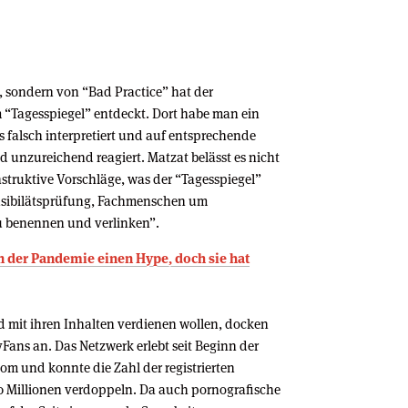
”, sondern von “Bad Practice” hat der
 “Tagesspiegel” entdeckt. Dort habe man ein
 falsch interpretiert und auf entsprechende
d unzureichend reagiert. Matzat belässt es nicht
nstruktive Vorschläge, was der “Tagesspiegel”
usibilätsprüfung, Fachmenschen um
u benennen und verlinken”.
in der Pandemie einen Hype, doch sie hat
ld mit ihren Inhalten verdienen wollen, docken
yFans an. Das Netzwerk erlebt seit Beginn der
 und konnte die Zahl der registrierten
0 Millionen verdoppeln. Da auch pornografische