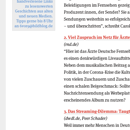
handverlesene Links
Beleidigungen im Fernsehen gezeig
zu lesenswerten
Geschichten aus alten
Produzent:innen, der Sender? Sie a
und neuen Medien.
Sendungen weiterhin so erfolgreich
Tipps gerne bis 8 Uhr
– und überschritten”, schreibt Caro
an
6vor9
@bildblog.de
2. Viel Zuspruch im Netz für Ärz
(rnd.de)
“Hier ist das Ärzte Deutsche Fern
es einen denkwürdigen Liveauftritt
Neben dem musikalischen Beitrag ap
Politik, in der Corona-Krise die Ku
von vielen Zuschauern und Zuschaue
einen schalen Beigeschmack: Sollte
Nachrichtensendung als Werbeplattfo
erscheinendes Album zu nutzen?
3. Das Streaming-Dilemma: Taugt
(dwdl.de, Peer Schader)
Weil immer mehr Menschen in Deu