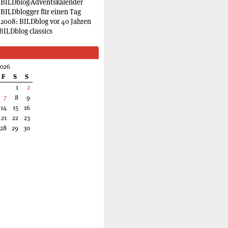
 BILDblog-Adventskalender
 BILDblogger für einen Tag
2008: BILDblog vor 40 Jahren
BILDblog classics
2026
F
S
S
1
2
7
8
9
14
15
16
21
22
23
28
29
30