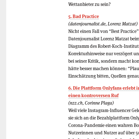
Wettanbieter zu sein?
5. Bad Practice
(datenjournalist.de, Lorenz Matzat)
Nicht einen Fall von “Best Practice
Datenjournalist Lorenz Matzat beim
Diagramm des Robert-Koch-Instituts
Korrekturhinweise nur verzögert un
bei seiner Kritik, sondern macht ko
hätte besser machen können: “Pla
Einschätzung bitten, Quellen gena
6. Die Plattform Onlyfans erlebt 
einen kontroversen Ruf
(nzz.ch, Corinne Plaga)
Weil viele Instagram-Influencer Ge
sie sich an die Bezahlplattform Onl
Corona-Pandemie einen wahren Boom
Nutzerinnen und Nutzer auf über 5