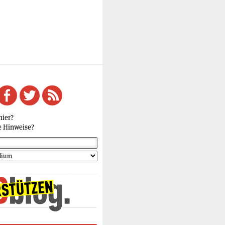
hier?
e Hinweise?