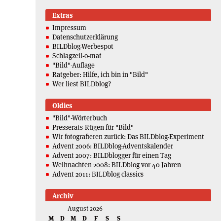
Extras
Impressum
Datenschutzerklärung
BILDblog-Werbespot
Schlagzeil-o-mat
"Bild"-Auflage
Ratgeber: Hilfe, ich bin in "Bild"
Wer liest BILDblog?
Oldies
"Bild"-Wörterbuch
Presserats-Rügen für "Bild"
Wir fotografieren zurück: Das BILDblog-Experiment
Advent 2006: BILDblog-Adventskalender
Advent 2007: BILDblogger für einen Tag
Weihnachten 2008: BILDblog vor 40 Jahren
Advent 2011: BILDblog classics
Archiv
August 2026
M
D
M
D
F
S
S