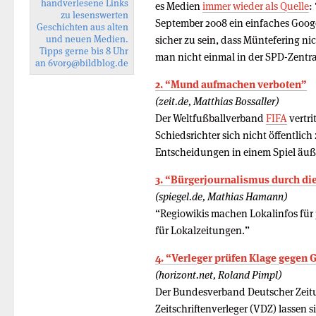
handverlesene Links
es Medien
immer wieder als Quelle
:
zu lesenswerten
September 2008 ein einfaches Goog
Geschichten aus alten
und neuen Medien.
sicher zu sein, dass Müntefering nic
Tipps gerne bis 8 Uhr
man nicht einmal in der SPD-Zentra
an
6vor9
@bildblog.de
2. “Mund aufmachen verboten”
(zeit.de, Matthias Bossaller)
Der Weltfußballverband
FIFA
vertri
Schiedsrichter sich nicht öffentlic
Entscheidungen in einem Spiel äuße
3. “Bürgerjournalismus durch die
(spiegel.de, Mathias Hamann)
“Regiowikis machen Lokalinfos für
für Lokalzeitungen.”
4. “Verleger prüfen Klage gegen 
(horizont.net, Roland Pimpl)
Der Bundesverband Deutscher Zeit
Zeitschriftenverleger (VDZ) lassen 