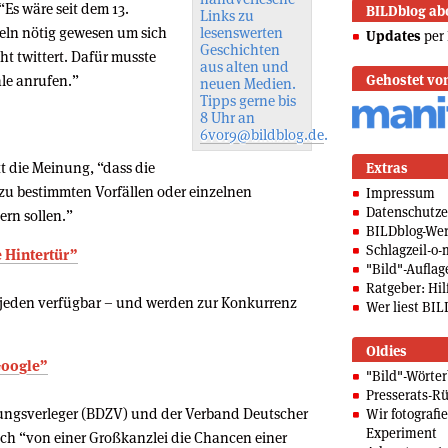
 “Es wäre seit dem 13.
BILDblog ab
Links zu
eln nötig gewesen um sich
lesenswerten
Updates
per 
Geschichten
ht twittert. Dafür musste
aus alten und
le anrufen.”
Gehostet vo
neuen Medien.
Tipps gerne bis
8 Uhr an
6vor9@bildblog.de
.
tt die Meinung, “dass die
Extras
h zu bestimmten Vorfällen oder einzelnen
Impressum
Datenschutze
rn sollen.”
BILDblog-We
Schlagzeil-o-
 Hintertür”
"Bild"-Auflag
Ratgeber: Hilf
 jeden verfügbar – und werden zur Konkurrenz
Wer liest BIL
Oldies
Google”
"Bild"-Wörte
Presserats-Rü
ungsverleger (BDZV) und der Verband Deutscher
Wir fotografi
Experiment
sich “von einer Großkanzlei die Chancen einer