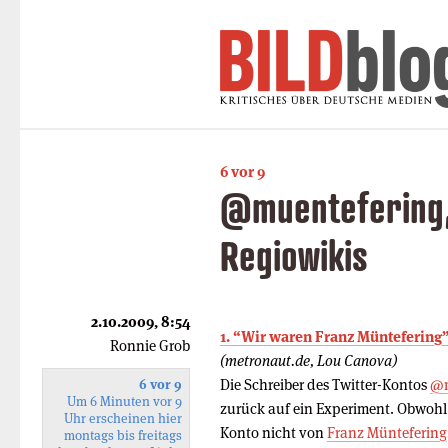
6 vor 9
@muentefering,
Regiowikis
2.10.2009, 8:54
1. “Wir waren Franz Müntefering
Ronnie Grob
(metronaut.de, Lou Canova)
Die Schreiber des Twitter-Kontos
@m
6 vor 9
Um 6 Minuten vor 9
zurück auf ein Experiment. Obwohl 
Uhr erscheinen hier
Konto nicht von
Franz Müntefering
montags bis freitags