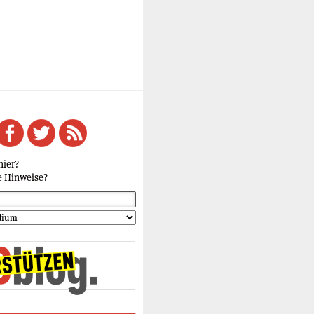
hier?
e Hinweise?