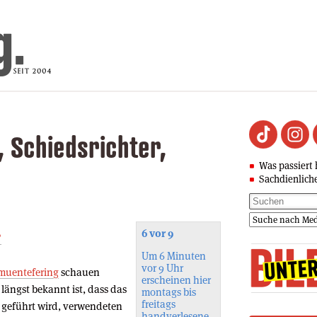
 Schiedsrichter,
Was passiert 
Sachdienlich
6 vor 9
”
Um 6 Minuten
vor 9 Uhr
uentefering
schauen
erscheinen hier
längst bekannt ist, dass das
montags bis
freitags
geführt wird, verwendeten
handverlesene