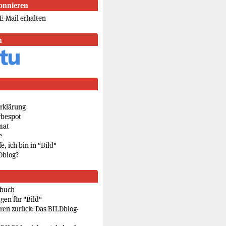
onnieren
E-Mail erhalten
n
rklärung
rbespot
mat
e
e, ich bin in "Bild"
Dblog?
rbuch
gen für "Bild"
eren zurück: Das BILDblog-