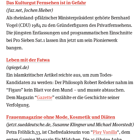
Das Kulturgut Fernsehen ist in Gefahr
(faz.net, Jochen Hieber)
Als rheinland-pfälzischer Ministerpräsident gehörte Bernhard
Vogel (CDU) 1984 zu den Gründerfiguren des Privatfernsehens.
Die jüngsten Entlassungen und programmatischen Einschnitte
bei Pro Sieben Sat.1 lassen ihn jetzt um sein Pionierwerk
bangen.
Leben mit der Fatwa
(spiegel.de)
Ein islamkritischer Artikel reichte aus, um zum Todes-
Kandidaten zu werden: Der Philosoph Robert Redeker nahm im
“Figaro” kein Blatt vor den Mund – und musste abtauchen.
Dem Magazin “
Gazette
” erzählte er die Geschichte seiner
Verfolgung.
Frauenmagazine ohne Mode, Kosmetik und Diäten
(jetzt.sueddeutsche.de, Susanne Klingner und Michael Moorstedt)
Petra Fröhlich,33, ist Chefredakteurin von “
Play Vanilla
“, dem
ersten Gaming Magazin für Mädchen. Die 25-jährige Anke