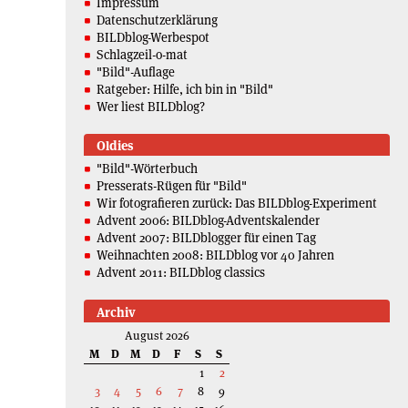
Impressum
Datenschutzerklärung
BILDblog-Werbespot
Schlagzeil-o-mat
"Bild"-Auflage
Ratgeber: Hilfe, ich bin in "Bild"
Wer liest BILDblog?
Oldies
"Bild"-Wörterbuch
Presserats-Rügen für "Bild"
Wir fotografieren zurück: Das BILDblog-Experiment
Advent 2006: BILDblog-Adventskalender
Advent 2007: BILDblogger für einen Tag
Weihnachten 2008: BILDblog vor 40 Jahren
Advent 2011: BILDblog classics
Archiv
August 2026
M
D
M
D
F
S
S
1
2
3
4
5
6
7
8
9