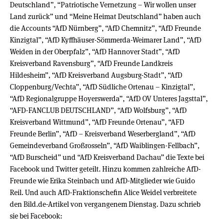
Deutschland”, “Patriotische Vernetzung – Wir wollen unser
Land zurück” und “Meine Heimat Deutschland” haben auch
die Accounts “AfD Nürnberg”, “AfD Chemnitz”, “AfD Freunde
Kinzigtal”, “AfD Kyffhäuser-Sömmerda-Weimarer Land”, “AfD
Weiden in der Oberpfalz”, “AfD Hannover Stadt”, “AfD
Kreisverband Ravensburg”, “AfD Freunde Landkreis
Hildesheim”, “AfD Kreisverband Augsburg-Stadt”, “AfD
Cloppenburg/Vechta”, “AfD Südliche Ortenau – Kinzigtal”,
“AfD Regionalgruppe Hoyerswerda”, “AfD OV Unteres Jagsttal”,
“AFD-FANCLUB DEUTSCHLAND”, “AfD Wolfsburg”, “AfD
Kreisverband Wittmund”, “AfD Freunde Ortenau”, “AFD
Freunde Berlin”, “AfD – Kreisverband Weserbergland”, “AfD
Gemeindeverband Großrosseln”, “AfD Waiblingen-Fellbach”,
“AfD Burscheid” und “AfD Kreisverband Dachau” die Texte bei
Facebook und Twitter geteilt. Hinzu kommen zahlreiche AfD-
Freunde wie Erika Steinbach und AfD-Mitglieder wie Guido
Reil. Und auch AfD-Fraktionschefin Alice Weidel verbreitete
den Bild.de-Artikel von vergangenem Dienstag. Dazu schrieb
sie bei Facebook: