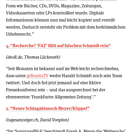
Form wie Bücher, CDs, DVDs, Magazine, Zeitungen,
Videokassetten oder LPs kontrolliert wurde. Digitale
Informationen können nun mal leicht kopiert und verteilt
werden. Dadurch entsteht ein Problem mit dem herkömmlichen
Urheberrecht.”
4. “Recherche? ‘FAZ’ fällt auf falschen Schmidt rein”
(dwdl.de, Thomas Lückerath)
“Seit Monaten ist bekannt und im Web leicht recherchierbar,
dass unter
@BonitoTV
weder Harald Schmidt noch sein Team
twittert. Und doch fiel jetzt jemand auf eine fiktive
Pressekonferenz rein – und das ausgerechnet bei der
ehrenwerten ‘Frankfurter Allgemeine Zeitung’.”
5. “Neuer Schlagabtausch Meyer/Köppel”
(tagesanzeiger.ch, David Vonplon)
“Im ‘SonntagsBlick’ beschimpft Frank A. Meyer die ‘Weltwoche’