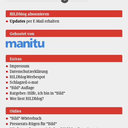
Extras
Impressum
Datenschutzerklärung
BILDblog-Werbespot
Schlagzeil-o-mat
"Bild"-Auflage
Ratgeber: Hilfe, ich bin in "Bild"
Wer liest BILDblog?
Oldies
"Bild"-Wörterbuch
Presserats-Rügen für "Bild"
Wir fotografieren zurück: Das BILDblog-Experiment
Advent 2006: BILDblog-Adventskalender
Advent 2007: BILDblogger für einen Tag
Weihnachten 2008: BILDblog vor 40 Jahren
Advent 2011: BILDblog classics
Archiv
August 2026