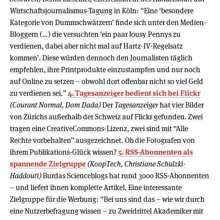
Wirtschaftsjournalismus-Tagung in Köln: “Eine ‘besondere
Kategorie von Dummschwätzern’ finde sich unter den Medien-
Bloggern (…) die versuchten ‘ein paar lousy Pennys zu
verdienen, dabei aber nicht mal auf Hartz-IV-Regelsatz
kommen’. Diese würden dennoch den Journalisten täglich
empfehlen, ihre Printprodukte einzustampfen und nur noch
auf Online zu setzen – obwohl dort offenbar nicht so viel Geld
zu verdienen sei.”
4. Tagesanzeiger bedient sich bei Flickr
(Courant Normal, Dom Dada)
Der
Tagesanzeiger
hat vier Bilder
von Zürichs außerhalb der Schweiz auf Flickr gefunden. Zwei
tragen eine CreativeCommons-Lizenz, zwei sind mit “Alle
Rechte vorbehalten” ausgezeichnet. Ob die Fotografen von
ihrem Publikations-Glück wissen?
5. RSS-Abonnenten als
spannende Zielgruppe
(KoopTech, Christiane Schulzki-
Haddouti)
Burdas Scienceblogs hat rund 3000 RSS-Abonnenten
– und liefert ihnen komplette Artikel. Eine interessante
Zielgruppe für die Werbung: “Bei uns sind das – wie wir durch
eine Nutzerbefragung wissen – zu Zweidrittel Akademiker mit