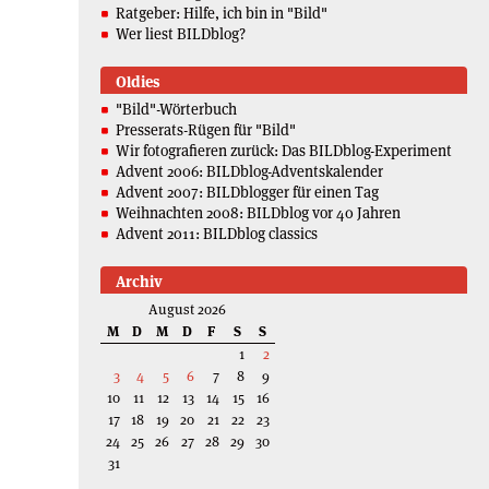
Ratgeber: Hilfe, ich bin in "Bild"
Wer liest BILDblog?
Oldies
"Bild"-Wörterbuch
Presserats-Rügen für "Bild"
Wir fotografieren zurück: Das BILDblog-Experiment
Advent 2006: BILDblog-Adventskalender
Advent 2007: BILDblogger für einen Tag
Weihnachten 2008: BILDblog vor 40 Jahren
Advent 2011: BILDblog classics
Archiv
August 2026
M
D
M
D
F
S
S
1
2
3
4
5
6
7
8
9
10
11
12
13
14
15
16
17
18
19
20
21
22
23
24
25
26
27
28
29
30
31