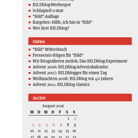
BILDblog-Werbespot
Schlagzeil-o-mat
"Bild"-Auflage
Ratgeber: Hilfe, ich bin in "Bild"
Wer liest BILDblog?
Oldies
"Bild"-Wörterbuch
Presserats-Rügen für "Bild"
Wir fotografieren zurück: Das BILDblog-Experiment
Advent 2006: BILDblog-Adventskalender
Advent 2007: BILDblogger für einen Tag
Weihnachten 2008: BILDblog vor 40 Jahren
Advent 2011: BILDblog classics
Archiv
August 2026
M
D
M
D
F
S
S
1
2
3
4
5
6
7
8
9
10
11
12
13
14
15
16
17
18
19
20
21
22
23