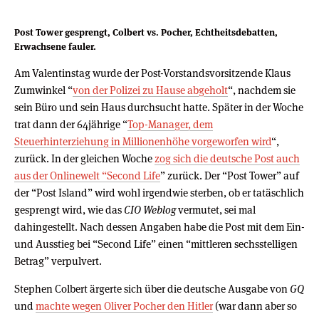
Post Tower gesprengt, Colbert vs. Pocher, Echtheitsdebatten,
Erwachsene fauler.
Am Valentinstag wurde der Post-Vorstandsvorsitzende Klaus
Zumwinkel “
von der Polizei zu Hause abgeholt
“, nachdem sie
sein Büro und sein Haus durchsucht hatte. Später in der Woche
trat dann der 64jährige “
Top-Manager, dem
Steuerhinterziehung in Millionenhöhe vorgeworfen wird
“,
zurück. In der gleichen Woche
zog sich die deutsche Post auch
aus der Onlinewelt “
Second Life
” zurück. Der “Post Tower” auf
der “Post Island” wird wohl irgendwie sterben, ob er tatäschlich
gesprengt wird, wie das
CIO Weblog
vermutet, sei mal
dahingestellt. Nach dessen Angaben habe die Post mit dem Ein-
und Ausstieg bei “Second Life” einen “mittleren sechsstelligen
Betrag” verpulvert.
Stephen Colbert ärgerte sich über die deutsche Ausgabe von
GQ
und
machte wegen Oliver Pocher den Hitler
(war dann aber so