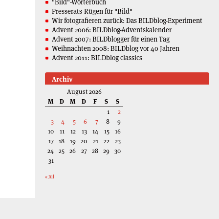
"Bild"-Wörterbuch
Presserats-Rügen für "Bild"
Wir fotografieren zurück: Das BILDblog-Experiment
Advent 2006: BILDblog-Adventskalender
Advent 2007: BILDblogger für einen Tag
Weihnachten 2008: BILDblog vor 40 Jahren
Advent 2011: BILDblog classics
Archiv
August 2026
M
D
M
D
F
S
S
1
2
3
4
5
6
7
8
9
10
11
12
13
14
15
16
17
18
19
20
21
22
23
24
25
26
27
28
29
30
31
« Jul