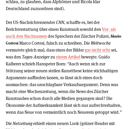
schlau, zu glauben, dass Alphörner und Ricola klar
Deutschland zuzuordnen sind).
Der US-Nachrichtensender
CNN
, schaffte es, bei der
Berichterstattung über einen Kunstraub sowohl den
Vor- als
auch den Nachnamen
des Sprechers der Zürcher Polizei,
Mario
Cortesi
Marco Cortesi, falsch zu schreiben. Die
Weltwoche
vermutete gleich mal, dass eines der Bilder
gar nicht echt
sei,
was den
Tages-Anzeiger
zu
einem Artikel
bewegte. Guido
Kalberer schrieb Hanspeter Born: “Auch wenn sich zur
Stützung seiner neuen steilen Kunstthese keine stichhaltigen
Argumente auffinden lassen, so lässt sich eines doch
ausmachen: das unschlagbare Verkaufsargument. Denn was
macht eine Wochenzeitung, wenn die News des Zürcher
Kunstraubes schon durch alle Medien gegangen sind? Die
Ökonomie der Aufmerksamkeit lässt sich nur aufrechterhalten,
wenn das Neue von vermeintlich noch Neuerem getoppt wird.”
Die
Netzeitung
erhielt einen neuen Look (grüner Header mit