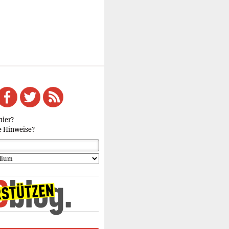
hier?
e Hinweise?