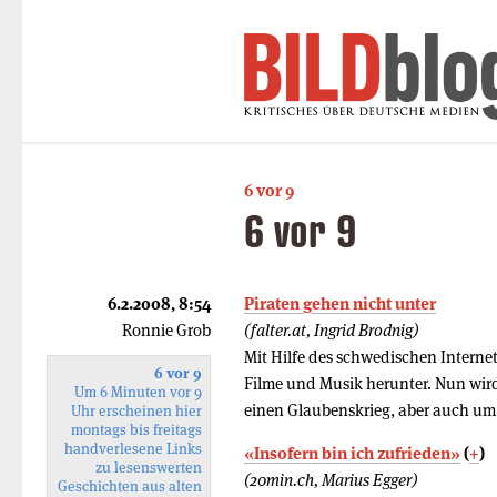
6 vor 9
6 vor 9
6.2.2008, 8:54
Piraten gehen nicht unter
Ronnie Grob
(falter.at, Ingrid Brodnig)
Mit Hilfe des schwedischen Internet
6 vor 9
Filme und Musik herunter. Nun wird
Um 6 Minuten vor 9
einen Glaubenskrieg, aber auch um 
Uhr erscheinen hier
montags bis freitags
handverlesene Links
«Insofern bin ich zufrieden»
(
+
)
zu lesenswerten
(20min.ch, Marius Egger)
Geschichten aus alten