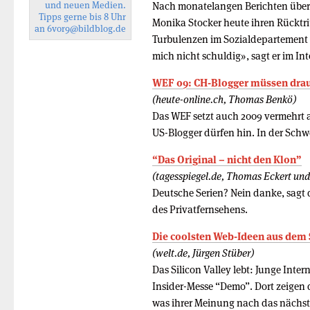
und neuen Medien.
Nach monatelangen Berichten über F
Tipps gerne bis 8 Uhr
Monika Stocker heute ihren Rücktr
an
6vor9
@bildblog.de
Turbulenzen im Sozialdepartement 
mich nicht schuldig», sagt er im Int
WEF 09: CH-Blogger müssen drau
(heute-online.ch, Thomas Benkö)
Das WEF setzt auch 2009 vermehrt au
US-Blogger dürfen hin. In der Sch
“Das Original – nicht den Klon”
(tagesspiegel.de, Thomas Eckert un
Deutsche Serien? Nein danke, sagt 
des Privatfernsehens.
Die coolsten Web-Ideen aus dem S
(welt.de, Jürgen Stüber)
Das Silicon Valley lebt: Junge Int
Insider-Messe “Demo”. Dort zeigen
was ihrer Meinung nach das nächst