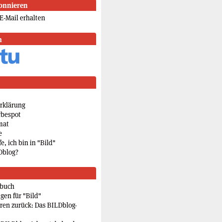
onnieren
E-Mail erhalten
n
rklärung
rbespot
mat
e
e, ich bin in "Bild"
Dblog?
rbuch
gen für "Bild"
eren zurück: Das BILDblog-