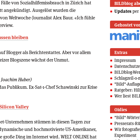
älle von Sozialhilfemissbrauch in Zürich hat
BILDblog ab
itt angekündigt. Ausgelöst wurden die
Updates
per 
von Weltwoche-Journalist Alex Baur. «Ich fühle
erview.
Gehostet vo
ssen bleiben
f Blogger als Berichterstatter. Aber vor allem
Extras
weizer Blogszene wächst der Unmut.
Impressum
Datenschutze
BILDblog-We
Schlagzeil-o-
d Joachim Huber)
"Bild"-Auflag
das Publikum. Ex-Sat-1-Chef Schawinski zur Krise
Ratgeber: Hilf
Wer liest BIL
ilicon Valley
Oldies
"Bild"-Wörte
ernet-Unternehmen stürmen in diesen Tagen zur
Presserats-Rü
 dynamische und hochmotivierte US-Amerikaner,
Wir fotografi
Experiment
e große Ding im Internet wird. WELT ONLINE hat