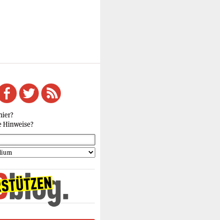
hier?
e Hinweise?