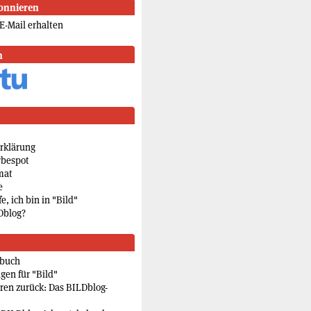
onnieren
E-Mail erhalten
n
rklärung
rbespot
mat
e
e, ich bin in "Bild"
Dblog?
rbuch
gen für "Bild"
eren zurück: Das BILDblog-