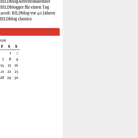
 BILDblog-Adventskalender
 BILDblogger für einen Tag
2008: BILDblog vor 40 Jahren
BILDblog classics
2026
F
S
S
1
2
7
8
9
14
15
16
21
22
23
28
29
30