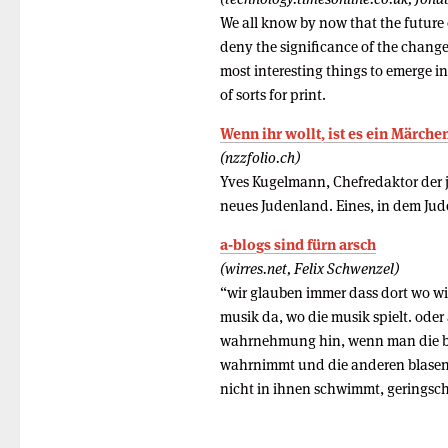
We all know by now that the future o
deny the significance of the change
most interesting things to emerge i
of sorts for print.
Wenn ihr wollt, ist es ein Märche
(nzzfolio.ch)
Yves Kugelmann, Chefredaktor der 
neues Judenland. Eines, in dem Jude
a-blogs sind fürn arsch
(wirres.net, Felix Schwenzel)
“wir glauben immer dass dort wo wir
musik da, wo die musik spielt. oder
wahrnehmung hin, wenn man die bla
wahrnimmt und die anderen blasen, 
nicht in ihnen schwimmt, geringsch