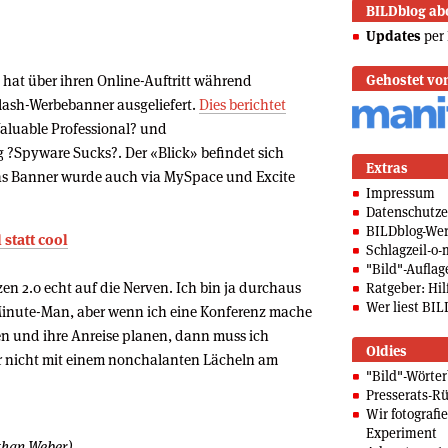
BILDblog ab
Updates
per 
 hat über ihren Online-Auftritt während
Gehostet vo
lash-Werbebanner ausgeliefert.
Dies berichtet
aluable Professional? und
og ?Spyware Sucks?. Der «Blick» befindet sich
Extras
das Banner wurde auch via MySpace und Excite
Impressum
Datenschutze
BILDblog-We
statt cool
Schlagzeil-o-
"Bild"-Auflag
n 2.0 echt auf die Nerven. Ich bin ja durchaus
Ratgeber: Hilf
Wer liest BIL
-Minute-Man, aber wenn ich eine Konferenz mache
ten und ihre Anreise planen, dann muss ich
Oldies
r nicht mit einem nonchalanten Lächeln am
"Bild"-Wörte
Presserats-Rü
Wir fotografi
Experiment
athan Weber)