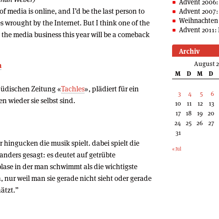
Advent 2006:
f media is online, and I’d be the last person to
Advent 2007:
Weihnachten 
s wrought by the Internet. But I think one of the
Advent 2011: 
n the media business this year will be a comeback
Archiv
August 
n
M
D
M
D
jüdischen Zeitung «
Tachles
», plädiert für ein
3
4
5
6
n wieder sie selbst sind.
10
11
12
13
17
18
19
20
24
25
26
27
31
 hingucken die musik spielt. dabei spielt die
« Jul
 anders gesagt: es deutet auf getrübte
se in der man schwimmt als die wichtigste
nur weil man sie gerade nicht sieht oder gerade
ätzt.”