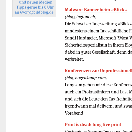
und neuen Medien.
Tipps gerne bis 8 Uhr
Malware-Banner beim «Blick»
an
6vor9
@bildblog.de
(bloggingtom.ch)
Die Schweizer Tageszeitung «Blick»
mindestens einem Tag schädliche F
Sandi Hardmeier, Microsoft-?Most V
Sicherheitsspezialistin in ihrem Bl
dabei in guter Gesellschaft, denn 
verbreitet.
Konferenzen 2.0: Unprofessionell 
(blog.hogenkamp.com)
Langsam gehen mir diese Konferenze
auch ein Prokrastinierer und Last
und sich die Leute den Tag freihal
irgendwann mal delivern, und zwa
Vorabend.
Print is dead: long live print
(technology.timesonline.co.uk, Jon