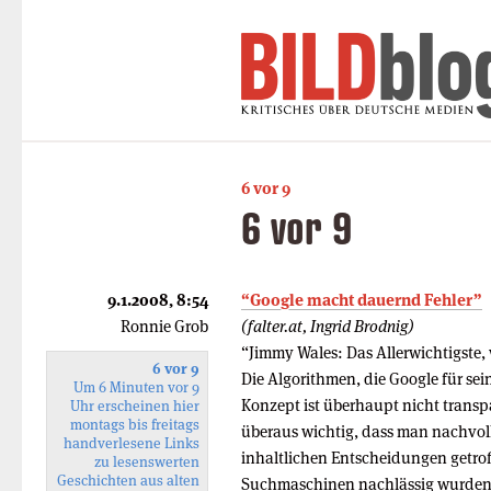
6 vor 9
6 vor 9
9.1.2008, 8:54
“Google macht dauernd Fehler”
Ronnie Grob
(falter.at, Ingrid Brodnig)
“Jimmy Wales: Das Allerwichtigste,
6 vor 9
Die Algorithmen, die Google für se
Um 6 Minuten vor 9
Konzept ist überhaupt nicht transpar
Uhr erscheinen hier
montags bis freitags
überaus wichtig, dass man nachvol
handverlesene Links
inhaltlichen Entscheidungen getro
zu lesenswerten
Geschichten aus alten
Suchmaschinen nachlässig wurden