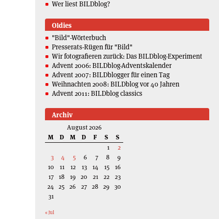
Wer liest BILDblog?
Oldies
"Bild"-Wörterbuch
Presserats-Rügen für "Bild"
Wir fotografieren zurück: Das BILDblog-Experiment
Advent 2006: BILDblog-Adventskalender
Advent 2007: BILDblogger für einen Tag
Weihnachten 2008: BILDblog vor 40 Jahren
Advent 2011: BILDblog classics
Archiv
August 2026
M
D
M
D
F
S
S
1
2
3
4
5
6
7
8
9
10
11
12
13
14
15
16
17
18
19
20
21
22
23
24
25
26
27
28
29
30
31
« Jul