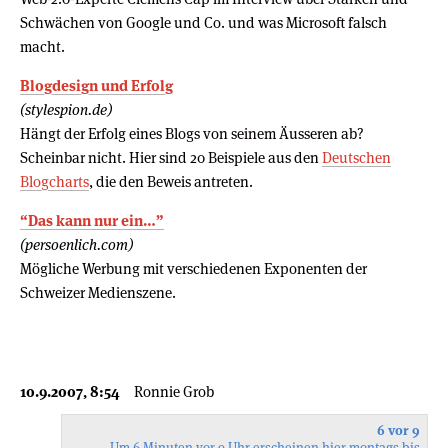
Schwächen von Google und Co. und was Microsoft falsch
macht.
Blogdesign und Erfolg
(stylespion.de)
Hängt der Erfolg eines Blogs von seinem Äusseren ab?
Scheinbar nicht. Hier sind 20 Beispiele aus den
Deutschen
Blogcharts
, die den Beweis antreten.
“Das kann nur ein…”
(persoenlich.com)
Mögliche Werbung mit verschiedenen Exponenten der
Schweizer Medienszene.
10.9.2007, 8:54
Ronnie Grob
6 vor 9
Um 6 Minuten vor 9 Uhr erscheinen hier montags bis