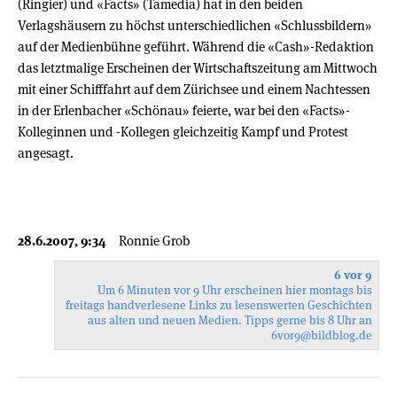
(Ringier) und «Facts» (Tamedia) hat in den beiden
Verlagshäusern zu höchst unterschiedlichen «Schlussbildern»
auf der Medienbühne geführt. Während die «Cash»-Redaktion
das letztmalige Erscheinen der Wirtschaftszeitung am Mittwoch
mit einer Schifffahrt auf dem Zürichsee und einem Nachtessen
in der Erlenbacher «Schönau» feierte, war bei den «Facts»-
Kolleginnen und -Kollegen gleichzeitig Kampf und Protest
angesagt.
28.6.2007, 9:34
Ronnie Grob
6 vor 9
Um 6 Minuten vor 9 Uhr erscheinen hier montags bis
freitags handverlesene Links zu lesenswerten Geschichten
aus alten und neuen Medien. Tipps gerne bis 8 Uhr an
6vor9
@bildblog.de