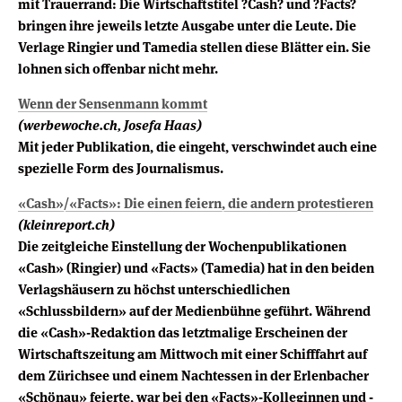
mit Trauerrand: Die Wirtschaftstitel ?Cash? und ?Facts?
bringen ihre jeweils letzte Ausgabe unter die Leute. Die
Verlage Ringier und Tamedia stellen diese Blätter ein. Sie
lohnen sich offenbar nicht mehr.
Wenn der Sensenmann kommt
(werbewoche.ch, Josefa Haas)
Mit jeder Publikation, die eingeht, verschwindet auch eine
spezielle Form des Journalismus.
«Cash»/«Facts»: Die einen feiern, die andern protestieren
(kleinreport.ch)
Die zeitgleiche Einstellung der Wochenpublikationen
«Cash» (Ringier) und «Facts» (Tamedia) hat in den beiden
Verlagshäusern zu höchst unterschiedlichen
«Schlussbildern» auf der Medienbühne geführt. Während
die «Cash»-Redaktion das letztmalige Erscheinen der
Wirtschaftszeitung am Mittwoch mit einer Schifffahrt auf
dem Zürichsee und einem Nachtessen in der Erlenbacher
«Schönau» feierte, war bei den «Facts»-Kolleginnen und -