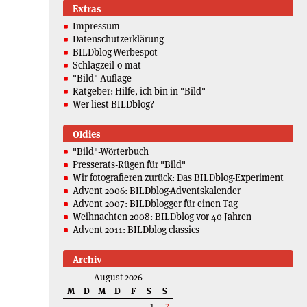
Extras
Impressum
Datenschutzerklärung
BILDblog-Werbespot
Schlagzeil-o-mat
"Bild"-Auflage
Ratgeber: Hilfe, ich bin in "Bild"
Wer liest BILDblog?
Oldies
"Bild"-Wörterbuch
Presserats-Rügen für "Bild"
Wir fotografieren zurück: Das BILDblog-Experiment
Advent 2006: BILDblog-Adventskalender
Advent 2007: BILDblogger für einen Tag
Weihnachten 2008: BILDblog vor 40 Jahren
Advent 2011: BILDblog classics
Archiv
August 2026
M
D
M
D
F
S
S
1
2