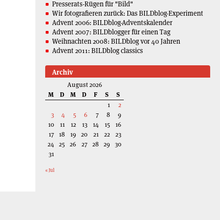
Presserats-Rügen für "Bild"
Wir fotografieren zurück: Das BILDblog-Experiment
Advent 2006: BILDblog-Adventskalender
Advent 2007: BILDblogger für einen Tag
Weihnachten 2008: BILDblog vor 40 Jahren
Advent 2011: BILDblog classics
Archiv
August 2026
M
D
M
D
F
S
S
1
2
3
4
5
6
7
8
9
10
11
12
13
14
15
16
17
18
19
20
21
22
23
24
25
26
27
28
29
30
31
« Jul