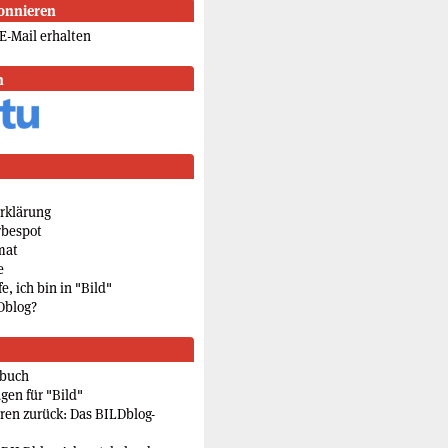
onnieren
E-Mail erhalten
n
rklärung
rbespot
mat
e
e, ich bin in "Bild"
Dblog?
rbuch
gen für "Bild"
eren zurück: Das BILDblog-