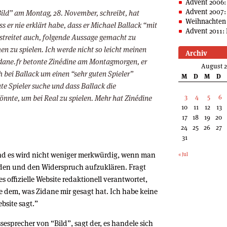
Advent 2006:
Advent 2007:
ild” am Montag, 28. November, schreibt, hat
Weihnachten 
ss er nie erklärt habe, dass er Michael Ballack “mit
Advent 2011: 
treitet auch, folgende Aussage gemacht zu
n zu spielen. Ich werde nicht so leicht meinen
Archiv
dane.fr betonte Zinédine am Montagmorgen, er
August 
ch bei Ballack um einen “sehr guten Spieler”
M
D
M
D
te Spieler suche und dass Ballack die
3
4
5
6
nnte, um bei Real zu spielen. Mehr hat Zinédine
10
11
12
13
17
18
19
20
24
25
26
27
31
nd es wird nicht weniger merkwürdig, wenn man
« Jul
eden und den Widerspruch aufzuklären. Fragt
s offizielle Website redaktionell verantwortet,
e dem, was Zidane mir gesagt hat. Ich habe keine
bsite sagt.”
sesprecher von “Bild”, sagt der, es handele sich