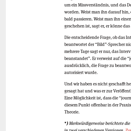
um ein Missverständnis, und das De
worden. Weist man ihn darauf hin, da
bald passieren. Weist man ihn einen
geschehen ist, sagt er, er könne das
Die entscheidende Frage, ob das In
beantwortet der “Bild”-Sprecher n
mehrere Tage sagt er nur, das Inte
beanstandet”. Er verweist auf die “j
ausdrücklich, die Frage zu beantwor
autorisiert wurde.
Und wir haben es nicht geschafft h
gesagt hat und was er zur Veröffen
Eine Möglichkeit ist, dass die “jour
diesem Punkt offenbar in der Praxis
Theorie.
*)
Merkwürdigerweise berichtete die
in zwei verschiedenen Versionen.
Zu