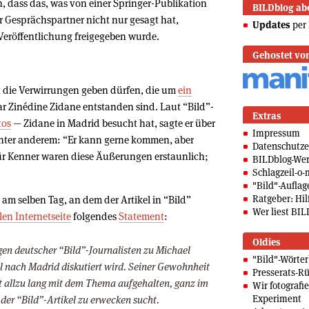
dass das, was von einer Springer-Publikation
BILDblog ab
er Gesprächspartner nicht nur gesagt hat,
Updates
per 
Veröffentlichung freigegeben wurde.
Gehostet vo
ht die Verwirrungen geben dürfen, die um
ein
r Zinédine Zidane entstanden sind. Laut “Bild”-
Extras
tos
— Zidane in Madrid besucht hat, sagte er über
Impressum
nter anderem: “Er kann gerne kommen, aber
Datenschutze
Für Kenner waren diese Äußerungen erstaunlich;
BILDblog-We
Schlagzeil-o-
"Bild"-Auflag
Ratgeber: Hilf
am selben Tag, an dem der Artikel in “Bild”
Wer liest BIL
llen Internetseite
folgendes
Statement
:
Oldies
gen deutscher “Bild”-Journalisten zu Michael
"Bild"-Wörte
l nach Madrid diskutiert wird. Seiner Gewohnheit
Presserats-Rü
ht allzu lang mit dem Thema aufgehalten, ganz im
Wir fotografi
Experiment
der “Bild”-Artikel zu erwecken sucht.