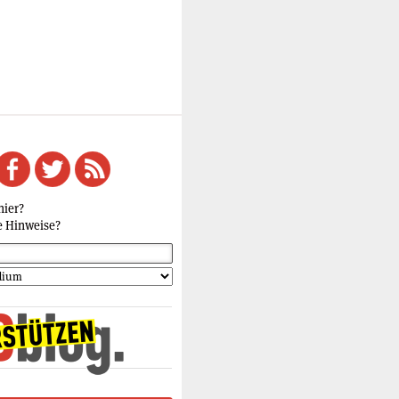
hier?
e Hinweise?