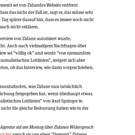
menti sei von Zidandes Website entfernt
ss das nicht der Fall ist, sagt er, das müsse sehr
 Tag später darauf hin, dass es immer noch nicht
 auch nicht erklären.
terview von Zidane autorisiert wurde,
icht. Auch nach vielmaligem Nachfragen über
rview sei “völlig ok” und werde “von niemandem
ournalistischen Leitlinien”, weigert sich aber
ten, ob das Interview, wie darin vorgeschrieben,
erauszufinden, was Zidane nun tatsächlich
tlichung freigegeben hat, wenn überhaupt etwas.
nalistischen Leitlinien” von Axel Springer in
 nicht die gleiche Bedeutung haben wie in der
 Agentur sid am Montag über Zidanes Widerspruch
nächst
sprach sie von einen “Dementi” Zidanes