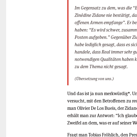
Im Gegensatz zu dem, was die “B
Zinédine Zidane nie bestätigt, da
offenen Armen empfange”. Er bes
haben: “Es wird schwer, zusamme
Posten aufgeben.” Gegenüber Zi
habe lediglich gesagt, dass es si
handele, dass Real immer sehr gu
notwendigen Qualitäten haben kö
zu dem Thema nicht gesagt.
(Übersetzung von uns.)
Und das ist ja nun merkwürdig
*
. U
versucht, mit den Betroffenen zu r
man Olivier De Los Bueis, der Zidane
erhält man zur Antwort: “Ich glaub
Zweifel an dem, was er auf seiner We
Fragt man Tobias Fröhlich, den Pres