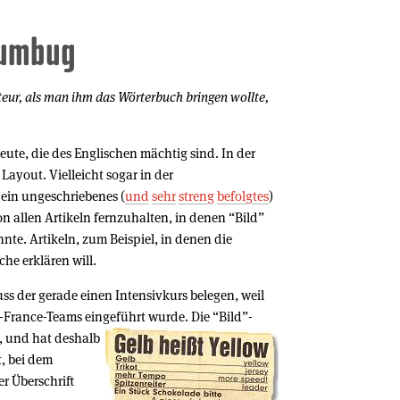
Humbug
teur, als man ihm das Wörterbuch bringen wollte,
eute, die des Englischen mächtig sind. In der
ayout. Vielleicht sogar in der
 ein ungeschriebenes (
und
sehr
streng
befolgtes
)
n allen Artikeln fernzuhalten, in denen “Bild”
te. Artikeln, zum Beispiel, in denen die
he erklären will.
ss der gerade einen Intensivkurs belegen, weil
e-France-Teams eingeführt wurde.
Die “Bild”-
n, und hat deshalb
t, bei dem
er Überschrift