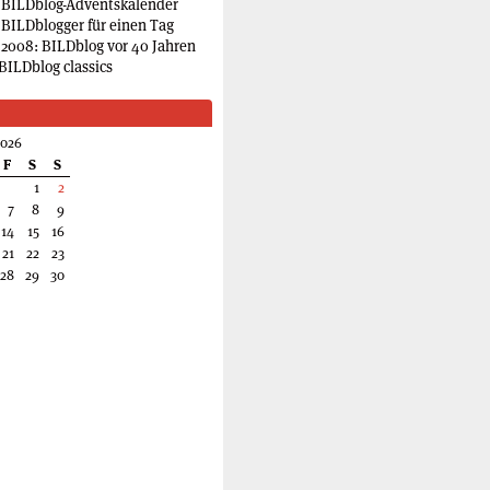
 BILDblog-Adventskalender
 BILDblogger für einen Tag
2008: BILDblog vor 40 Jahren
BILDblog classics
2026
F
S
S
1
2
7
8
9
14
15
16
21
22
23
28
29
30