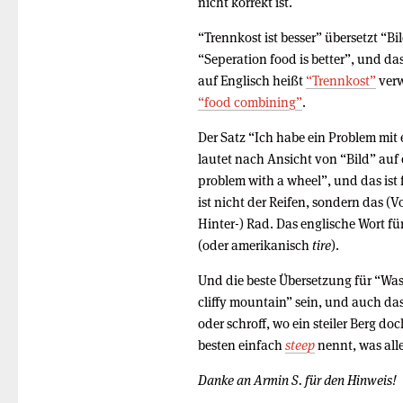
nicht korrekt ist.
“Trennkost ist besser” übersetzt “Bi
“Seperation food is better”, und das
auf Englisch heißt
“Trennkost”
verw
“food combining”
.
Der Satz “Ich habe ein Problem mit
lautet nach Ansicht von “Bild” auf 
problem with a wheel”, und das ist
ist nicht der Reifen, sondern das (V
Hinter-) Rad. Das englische Wort fü
(oder amerikanisch
tire
).
Und die beste Übersetzung für “Was f
cliffy mountain” sein, und auch das
oder schroff, wo ein steiler Berg d
besten einfach
steep
nennt, was alle
Danke an Armin S. für den Hinweis!