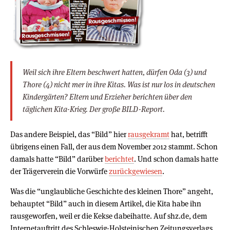
Weil sich ihre Eltern beschwert hatten, dürfen Oda (3) und
Thore (4) nicht mer in ihre Kitas. Was ist nur los in deutschen
Kindergärten? Eltern und Erzieher berichten über den
täglichen Kita-Krieg. Der große BILD-Report.
Das andere Beispiel, das “Bild” hier
rausgekramt
hat, betrifft
übrigens einen Fall, der aus dem November 2012 stammt. Schon
damals hatte “Bild” darüber
berichtet
. Und schon damals hatte
der Trägerverein die Vorwürfe
zurückgewiesen
.
Was die “unglaubliche Geschichte des kleinen Thore” angeht,
behauptet “Bild” auch in diesem Artikel, die Kita habe ihn
rausgeworfen, weil er die Kekse dabeihatte. Auf shz.de, dem
Internetauftritt des Schleswig-Holsteinischen Zeitungsverlags,