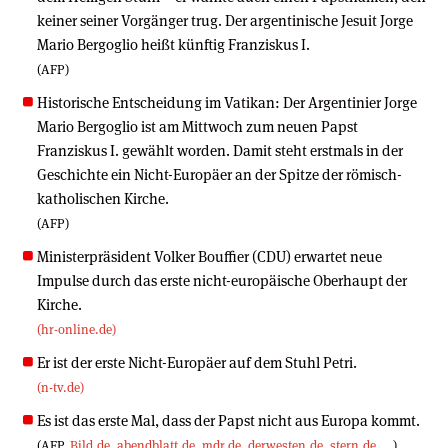
keiner seiner Vorgänger trug. Der argentinische Jesuit Jorge
Mario Bergoglio heißt künftig Franziskus I.
(AFP)
Historische Entscheidung im Vatikan: Der Argentinier Jorge
Mario Bergoglio ist am Mittwoch zum neuen Papst
Franziskus I. gewählt worden. Damit steht erstmals in der
Geschichte ein Nicht-Europäer an der Spitze der römisch-
katholischen Kirche.
(AFP)
Ministerpräsident Volker Bouffier (CDU) erwartet neue
Impulse durch das erste nicht-europäische Oberhaupt der
Kirche.
(hr-online.de)
Er ist der erste Nicht-Europäer auf dem Stuhl Petri.
(n-tv.de)
Es ist das erste Mal, dass der Papst nicht aus Europa kommt.
(AFP,
Bild.de
,
abendblatt.de
,
mdr.de
,
derwesten.de
,
stern.de
, …)