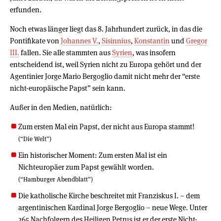
erfunden.
Noch etwas länger liegt das 8. Jahrhundert zurück, in das die
Pontifikate von
Johannes V.
,
Sisinnius
,
Konstantin
und
Gregor
III.
fallen. Sie alle stammten aus
Syrien
, was insofern
entscheidend ist, weil Syrien nicht zu Europa gehört und der
Agentinier Jorge Mario Bergoglio damit nicht mehr der “erste
nicht-europäische Papst” sein kann.
Außer in den Medien, natürlich:
Zum ersten Mal ein Papst, der nicht aus Europa stammt!
(“Die Welt”)
Ein historischer Moment: Zum ersten Mal ist ein
Nichteuropäer zum Papst gewählt worden.
(“Hamburger Abendblatt”)
Die katholische Kirche beschreitet mit Franziskus I. – dem
argentinischen Kardinal Jorge Bergoglio – neue Wege. Unter
265 Nachfolgern des Heiligen Petrus ist er der erste Nicht-