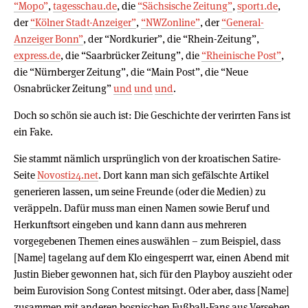
“Mopo”
,
tagesschau.de
, die
“Sächsische Zeitung”
,
sport1.de
,
der
“Kölner Stadt-Anzeiger”
,
“NWZonline”
, der
“General-
Anzeiger Bonn”
, der “Nordkurier”, die “Rhein-Zeitung”,
express.de
, die “Saarbrücker Zeitung”, die
“Rheinische Post”
,
die “Nürnberger Zeitung”, die “Main Post”, die “Neue
Osnabrücker Zeitung”
und
und
und
.
Doch so schön sie auch ist: Die Geschichte der verirrten Fans ist
ein Fake.
Sie stammt nämlich ursprünglich von der kroatischen Satire-
Seite
Novosti24.net
. Dort kann man sich gefälschte Artikel
generieren lassen, um seine Freunde (oder die Medien) zu
veräppeln. Dafür muss man einen Namen sowie Beruf und
Herkunftsort eingeben und kann dann aus mehreren
vorgegebenen Themen eines auswählen – zum Beispiel, dass
[Name] tagelang auf dem Klo eingesperrt war, einen Abend mit
Justin Bieber gewonnen hat, sich für den Playboy auszieht oder
beim Eurovision Song Contest mitsingt. Oder aber, dass [Name]
zusammen mit anderen bosnischen Fußball-Fans aus Versehen