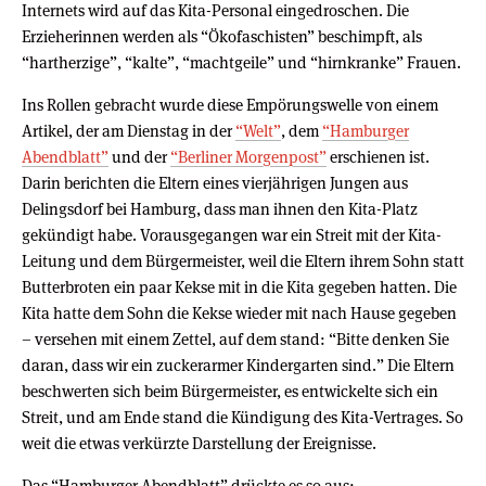
Internets wird auf das Kita-Personal eingedroschen. Die
Erzieherinnen werden als “Ökofaschisten” beschimpft, als
“hartherzige”, “kalte”, “machtgeile” und “hirnkranke” Frauen.
Ins Rollen gebracht wurde diese Empörungswelle von einem
Artikel, der am Dienstag in der
“Welt”
, dem
“Hamburger
Abendblatt”
und der
“Berliner Morgenpost”
erschienen ist.
Darin berichten die Eltern eines vierjährigen Jungen aus
Delingsdorf bei Hamburg, dass man ihnen den Kita-Platz
gekündigt habe. Vorausgegangen war ein Streit mit der Kita-
Leitung und dem Bürgermeister, weil die Eltern ihrem Sohn statt
Butterbroten ein paar Kekse mit in die Kita gegeben hatten. Die
Kita hatte dem Sohn die Kekse wieder mit nach Hause gegeben
– versehen mit einem Zettel, auf dem stand: “Bitte denken Sie
daran, dass wir ein zuckerarmer Kindergarten sind.” Die Eltern
beschwerten sich beim Bürgermeister, es entwickelte sich ein
Streit, und am Ende stand die Kündigung des Kita-Vertrages. So
weit die etwas verkürzte Darstellung der Ereignisse.
Das “Hamburger Abendblatt” drückte es so aus: