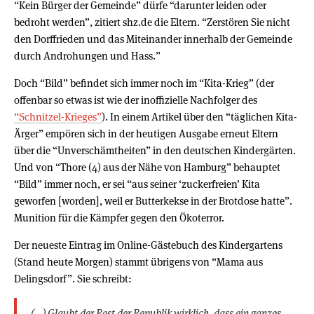
“Kein Bürger der Gemeinde” dürfe “darunter leiden oder
bedroht werden”, zitiert shz.de die Eltern. “Zerstören Sie nicht
den Dorffrieden und das Miteinander innerhalb der Gemeinde
durch Androhungen und Hass.”
Doch “Bild” befindet sich immer noch im “Kita-Krieg” (der
offenbar so etwas ist wie der inoffizielle Nachfolger des
“Schnitzel-Krieges”
). In einem Artikel über den “täglichen Kita-
Ärger” empören sich in der heutigen Ausgabe erneut Eltern
über die “Unverschämtheiten” in den deutschen Kindergärten.
Und von “Thore (4) aus der Nähe von Hamburg” behauptet
“Bild” immer noch, er sei “aus seiner ‘zuckerfreien’ Kita
geworfen [worden], weil er Butterkekse in der Brotdose hatte”.
Munition für die Kämpfer gegen den Ökoterror.
Der neueste Eintrag im Online-Gästebuch des Kindergartens
(Stand heute Morgen) stammt übrigens von “Mama aus
Delingsdorf”. Sie schreibt:
(…) Glaubt der Rest der Republik wirklich, dass ein ganzes